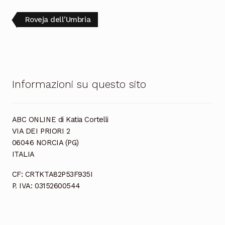
Cioccolata
Navigazione
Articolo
Roveja dell’Umbria
precedente:
articoli
Informazioni su questo sito
ABC ONLINE di Katia Cortelli
VIA DEI PRIORI 2
06046 NORCIA (PG)
ITALIA
CF: CRTKTA82P53F935I
P. IVA: 03152600544