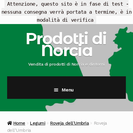
Attenzione, questo sito è in fase di test -
nessuna consegna verrà portata a termine, è in
modalità di verifica
Vai
Vai
Prodotti di
alla
al
Norcia
navigazione
contenuto
Vendita di prodotti di Norcia e dintorni
Menu
Cesti Regalo
Offerte
Home
Legumi
Roveja dell’Umbria
Roveja
dell’Umbria