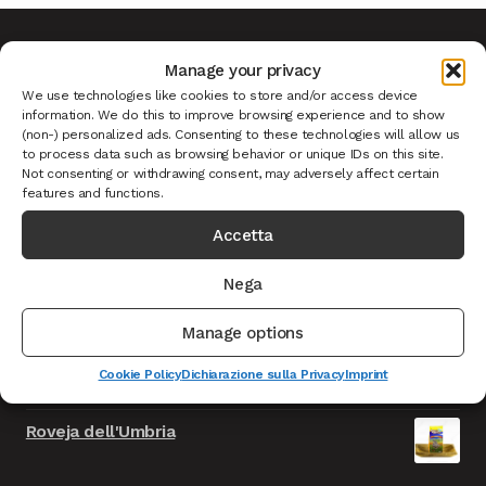
Manage your privacy
Ultimi Prodotti
We use technologies like cookies to store and/or access device
information. We do this to improve browsing experience and to show
(non-) personalized ads. Consenting to these technologies will allow us
to process data such as browsing behavior or unique IDs on this site.
Not consenting or withdrawing consent, may adversely affect certain
Caciotta formaggio della Solidarietà - TEST
features and functions.
Il
Il
9.999,00
€
999,00
€
IVA INCLUSA
prezzo
prezzo
Accetta
Cioccolata con Fiori Norcia - TEST
originale
attuale
Il
Il
9.999,00
€
999,00
€
IVA INCLUSA
Nega
era:
è:
prezzo
prezzo
9.999,00€.
999,00€.
Salsicce Nursinelle F.lli Ansuini Norcia
originale
attuale
Manage options
era:
è:
Aglio Nero Spicchi Norcia
Cookie Policy
Dichiarazione sulla Privacy
Imprint
9.999,00€.
999,00€.
Roveja dell'Umbria