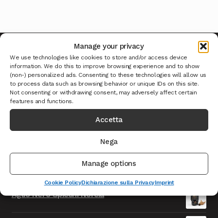
Manage your privacy
We use technologies like cookies to store and/or access device
information. We do this to improve browsing experience and to show
Ultimi Prodotti
(non-) personalized ads. Consenting to these technologies will allow us
to process data such as browsing behavior or unique IDs on this site.
Not consenting or withdrawing consent, may adversely affect certain
features and functions.
Caciotta formaggio della Solidarietà - TEST
Accetta
Il
Il
9.999,00
€
999,00
€
IVA INCLUSA
prezzo
prezzo
Cioccolata con Fiori Norcia - TEST
Nega
originale
attuale
Il
Il
9.999,00
€
999,00
€
IVA INCLUSA
era:
è:
Manage options
prezzo
prezzo
9.999,00€.
999,00€.
Salsicce Nursinelle F.lli Ansuini Norcia
originale
attuale
Cookie Policy
Dichiarazione sulla Privacy
Imprint
era:
è:
Aglio Nero Spicchi Norcia
9.999,00€.
999,00€.