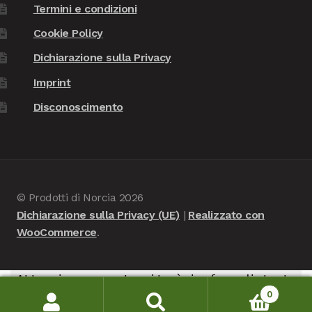
Termini e condizioni
Cookie Policy
Dichiarazione sulla Privacy
Imprint
Disconoscimento
© Prodotti di Norcia 2026
Dichiarazione sulla Privacy (UE)
Realizzato con
WooCommerce
.
Attenzione, questo sito è in fase di test -
0
nessuna consegna verrà portata a termine, è in
Cerca:
Cerca