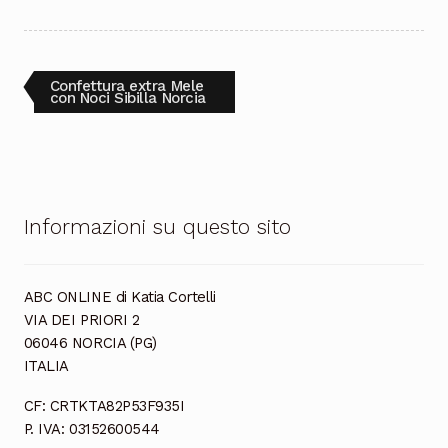
Cioccolata
Navigazione
Articolo
Confettura extra Mele
precedente:
con Noci Sibilla Norcia
articoli
Informazioni su questo sito
ABC ONLINE di Katia Cortelli
VIA DEI PRIORI 2
06046 NORCIA (PG)
ITALIA
CF: CRTKTA82P53F935I
P. IVA: 03152600544