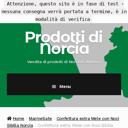
Attenzione, questo sito è in fase di test -
nessuna consegna verrà portata a termine, è in
modalità di verifica
Vai
Vai
Prodotti di
alla
al
Norcia
navigazione
contenuto
Vendita di prodotti di Norcia e dintorni
Menu
Cesti Regalo
Offerte
Home
Marmellate
Confettura extra Mele con Noci
Sibilla Norcia
Confettura extra Mele con Noci Sibilla