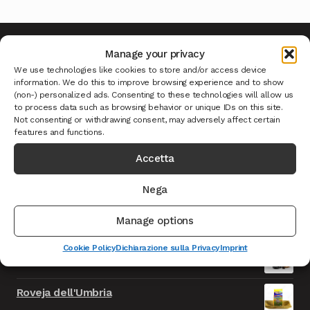
Manage your privacy
We use technologies like cookies to store and/or access device
Ultimi Prodotti
information. We do this to improve browsing experience and to show
(non-) personalized ads. Consenting to these technologies will allow us
to process data such as browsing behavior or unique IDs on this site.
Not consenting or withdrawing consent, may adversely affect certain
Caciotta formaggio della Solidarietà - TEST
features and functions.
Il
Il
9.999,00
€
999,00
€
IVA INCLUSA
Accetta
prezzo
prezzo
Cioccolata con Fiori Norcia - TEST
originale
attuale
Nega
Il
Il
9.999,00
€
999,00
€
IVA INCLUSA
era:
è:
prezzo
prezzo
9.999,00€.
999,00€.
Manage options
Salsicce Nursinelle F.lli Ansuini Norcia
originale
attuale
era:
è:
Cookie Policy
Dichiarazione sulla Privacy
Imprint
Aglio Nero Spicchi Norcia
9.999,00€.
999,00€.
Roveja dell'Umbria