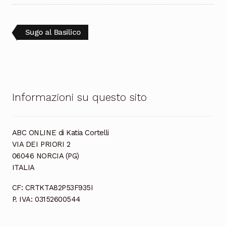
Cioccolata
Navigazione
Articolo
Sugo al Basilico
precedente:
articoli
Informazioni su questo sito
ABC ONLINE di Katia Cortelli
VIA DEI PRIORI 2
06046 NORCIA (PG)
ITALIA
CF: CRTKTA82P53F935I
P. IVA: 03152600544