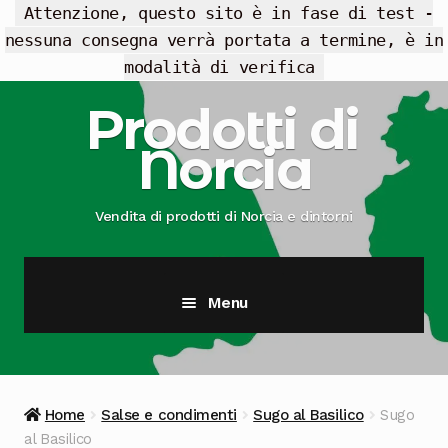
Attenzione, questo sito è in fase di test -
nessuna consegna verrà portata a termine, è in
modalità di verifica
Vai
Vai
Prodotti di
alla
al
Norcia
navigazione
contenuto
Vendita di prodotti di Norcia e dintorni
Menu
Cesti Regalo
Offerte
Home
Salse e condimenti
Sugo al Basilico
Sugo
al Basilico