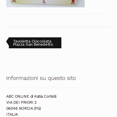
Cioccolata
Navigazione
Articolo
Tavoletta Cioccolata
precedente:
Piazza San Benedetto
articoli
Informazioni su questo sito
ABC ONLINE di Katia Cortelli
VIA DEI PRIORI 2
06046 NORCIA (PG)
ITALIA