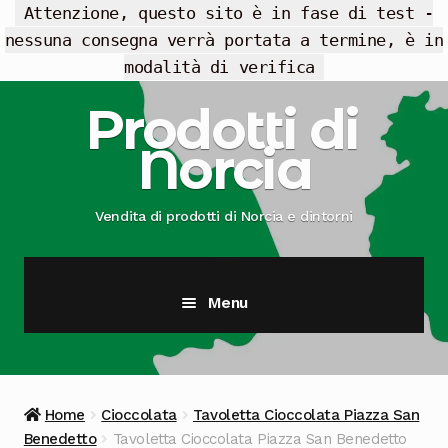
Attenzione, questo sito è in fase di test -
nessuna consegna verrà portata a termine, è in
modalità di verifica
Vai
Vai
Prodotti di
alla
al
Norcia
navigazione
contenuto
Vendita di prodotti di Norcia e dintorni
Menu
Cesti Regalo
Offerte
Home
Cioccolata
Tavoletta Cioccolata Piazza San
Benedetto
Tavoletta Cioccolata Piazza San Benedetto