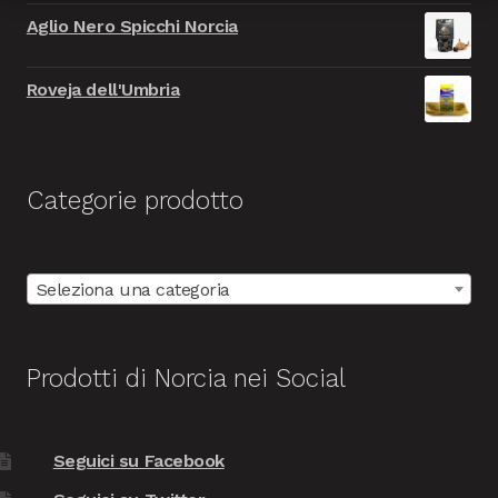
era:
è:
Aglio Nero Spicchi Norcia
9.999,00€.
999,00€.
Roveja dell'Umbria
Categorie prodotto
Seleziona una categoria
Prodotti di Norcia nei Social
Seguici su Facebook