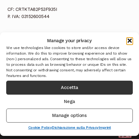
CF: CRTKTA82P53F935I
P. IVA: 03152600544
Manage your privacy
We use technologies like cookies to store and/or access device
information. We do this to improve browsing experience and to show
(non-) personalized ads. Consenting to these technologies will allow us
to process data such as browsing behavior or unique IDs on this site.
Ultimi Prodotti
Not consenting or withdrawing consent, may adversely affect certain
features and functions.
Accetta
Caciotta formaggio della Solidarietà - TEST
Il
Il
9.999,00
€
999,00
€
IVA INCLUSA
Nega
prezzo
prezzo
Cioccolata con Fiori Norcia - TEST
originale
attuale
Manage options
Il
Il
9.999,00
€
999,00
€
IVA INCLUSA
era:
è:
prezzo
prezzo
Cookie Policy
Dichiarazione sulla Privacy
Imprint
9.999,00€.
999,00€.
Salsicce Nursinelle F.lli Ansuini Norcia
originale
attuale