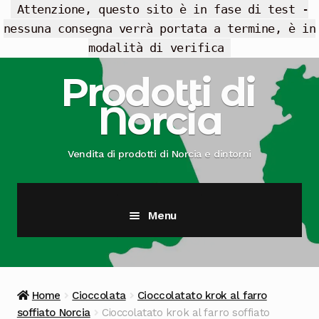
Attenzione, questo sito è in fase di test -
nessuna consegna verrà portata a termine, è in
modalità di verifica
Vai
Vai
Prodotti di
alla
al
Norcia
navigazione
contenuto
Vendita di prodotti di Norcia e dintorni
Menu
Cesti Regalo
Offerte
Home
Cioccolata
Cioccolatato krok al farro
soffiato Norcia
Cioccolatato krok al farro soffiato