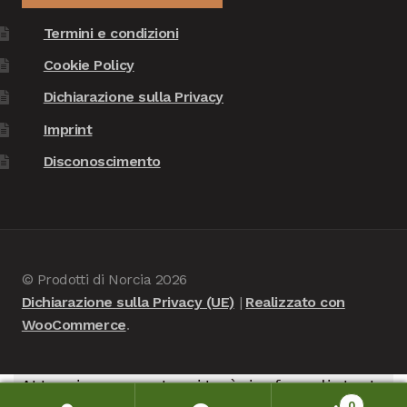
Termini e condizioni
Cookie Policy
Dichiarazione sulla Privacy
Imprint
Disconoscimento
© Prodotti di Norcia 2026
Dichiarazione sulla Privacy (UE)
Realizzato con
WooCommerce
.
Attenzione, questo sito è in fase di test -
0