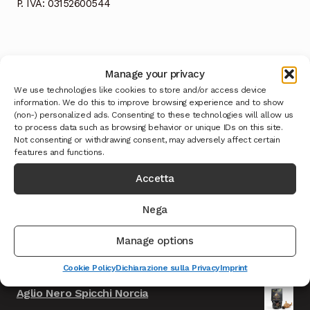
P. IVA: 03152600544
Manage your privacy
We use technologies like cookies to store and/or access device
information. We do this to improve browsing experience and to show
(non-) personalized ads. Consenting to these technologies will allow us
Ultimi Prodotti
to process data such as browsing behavior or unique IDs on this site.
Not consenting or withdrawing consent, may adversely affect certain
features and functions.
Caciotta formaggio della Solidarietà - TEST
Accetta
Il
Il
9.999,00
€
999,00
€
IVA INCLUSA
prezzo
prezzo
Nega
Cioccolata con Fiori Norcia - TEST
originale
attuale
Il
Il
9.999,00
€
999,00
€
IVA INCLUSA
era:
è:
Manage options
prezzo
prezzo
9.999,00€.
999,00€.
Salsicce Nursinelle F.lli Ansuini Norcia
originale
attuale
Cookie Policy
Dichiarazione sulla Privacy
Imprint
era:
è:
Aglio Nero Spicchi Norcia
9.999,00€.
999,00€.