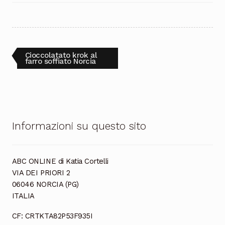
Cioccolata
Navigazione
Articolo
Cioccolatato krok al
precedente:
farro soffiato Norcia
articoli
Informazioni su questo sito
ABC ONLINE di Katia Cortelli
VIA DEI PRIORI 2
06046 NORCIA (PG)
ITALIA
CF: CRTKTA82P53F935I