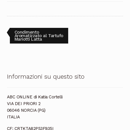
Cioccolata
Navigazione
Articolo
Condimento
precedente:
Aromatizzato al Tartufo
Mariotti Latta
articoli
Informazioni su questo sito
ABC ONLINE di Katia Cortelli
VIA DEI PRIORI 2
06046 NORCIA (PG)
ITALIA
CF: CRTKTA82P53F935I