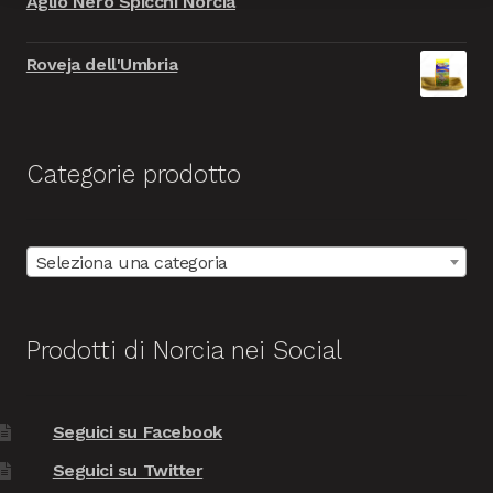
Aglio Nero Spicchi Norcia
9.999,00€.
999,00€.
Roveja dell'Umbria
Categorie prodotto
Seleziona una categoria
Prodotti di Norcia nei Social
Seguici su Facebook
Seguici su Twitter