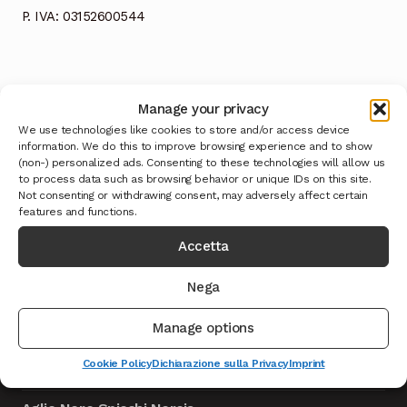
P. IVA: 03152600544
Manage your privacy
We use technologies like cookies to store and/or access device
information. We do this to improve browsing experience and to show
(non-) personalized ads. Consenting to these technologies will allow us
Ultimi Prodotti
to process data such as browsing behavior or unique IDs on this site.
Not consenting or withdrawing consent, may adversely affect certain
features and functions.
Caciotta formaggio della Solidarietà - TEST
Accetta
Il
Il
9.999,00
€
999,00
€
IVA INCLUSA
prezzo
prezzo
Nega
Cioccolata con Fiori Norcia - TEST
originale
attuale
Il
Il
9.999,00
€
999,00
€
IVA INCLUSA
era:
è:
Manage options
prezzo
prezzo
9.999,00€.
999,00€.
Salsicce Nursinelle F.lli Ansuini Norcia
originale
attuale
Cookie Policy
Dichiarazione sulla Privacy
Imprint
era:
è: