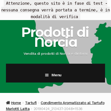
Attenzione, questo sito è in fase di test -
nessuna consegna verrà portata a termine, è in
modalità di verifica
Vai
Vai
Prodotti di
alla
al
Norcia
navigazione
contenuto
Vendita di prodotti di Norcia e dintorni
Menu
Cesti Regalo
Offerte
Home
Tartufi
Condimento Aromatizzato al Tartufo
Mariotti Latta
20190424_213437-2048×1536