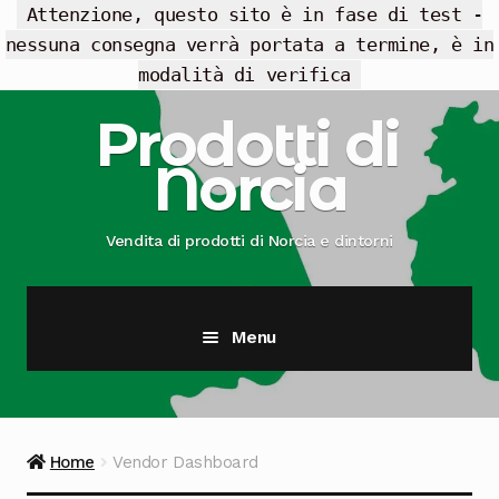
Attenzione, questo sito è in fase di test -
nessuna consegna verrà portata a termine, è in
modalità di verifica
Vai
Vai
Prodotti di
alla
al
Norcia
navigazione
contenuto
Vendita di prodotti di Norcia e dintorni
Menu
Cesti Regalo
Offerte
Home
Vendor Dashboard