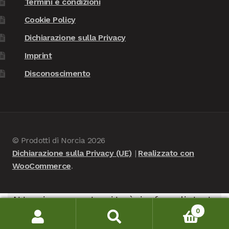
Termini e condizioni
Cookie Policy
Dichiarazione sulla Privacy
Imprint
Disconoscimento
© Prodotti di Norcia 2026
Dichiarazione sulla Privacy (UE)
Realizzato con
WooCommerce
.
Attenzione, questo sito è in fase di test -
0
nessuna consegna verrà portata a termine, è in
Cerca:
Cerca
modalità di verifica