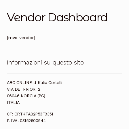
Salumi
Vendor Dashboard
Tartufi
Formaggi
[mvx_vendor]
Legumi
Salse e condimenti
Informazioni su questo sito
Marmellate
Miele
ABC ONLINE di Katia Cortelli
VIA DEI PRIORI 2
Birra e Vino
06046 NORCIA (PG)
ITALIA
Zafferano
CF: CRTKTA82P53F935I
P. IVA: 03152600544
Pasta