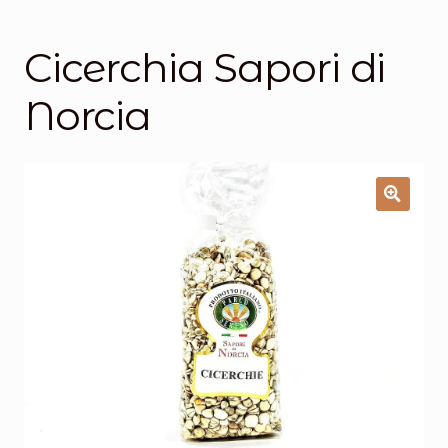
Salumi
Tartufi
Cicerchia Sapori di
Formaggi
Norcia
Legumi
Salse e condimenti
Marmellate
Miele
Birra e Vino
Zafferano
Pasta