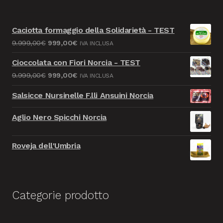
Caciotta formaggio della Solidarietà - TEST
Il
Il
9.999,00
€
999,00
€
IVA INCLUSA
prezzo
prezzo
Cioccolata con Fiori Norcia - TEST
originale
attuale
Il
Il
9.999,00
€
999,00
€
IVA INCLUSA
era:
è:
prezzo
prezzo
9.999,00€.
999,00€.
Salsicce Nursinelle F.lli Ansuini Norcia
originale
attuale
era:
è:
Aglio Nero Spicchi Norcia
9.999,00€.
999,00€.
Roveja dell'Umbria
Categorie prodotto