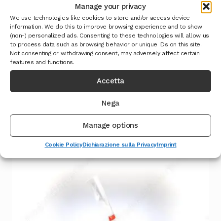
Manage your privacy
We use technologies like cookies to store and/or access device
information. We do this to improve browsing experience and to show
(non-) personalized ads. Consenting to these technologies will allow us
to process data such as browsing behavior or unique IDs on this site.
Not consenting or withdrawing consent, may adversely affect certain
features and functions.
Accetta
Mais per Pop Corn
Nega
Leggi tutto
Manage options
Cookie Policy
Dichiarazione sulla Privacy
Imprint