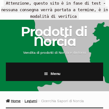
Attenzione, questo sito è in fase di test -
nessuna consegna verrà portata a termine, è in
modalità di verifica
Vai
Vai
Prodotti di
alla
al
Norcia
navigazione
contenuto
Vendita di prodotti di Norcia e dintorni
Menu
Cesti Regalo
Offerte
Home
Legumi
Cicerchia Sapori di Norcia