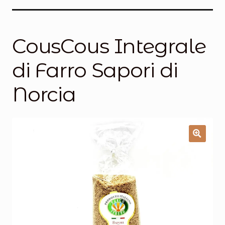
Salumi
Tartufi
CousCous Integrale
Formaggi
di Farro Sapori di
Legumi
Norcia
Salse e condimenti
Marmellate
Miele
Birra e Vino
Zafferano
Pasta