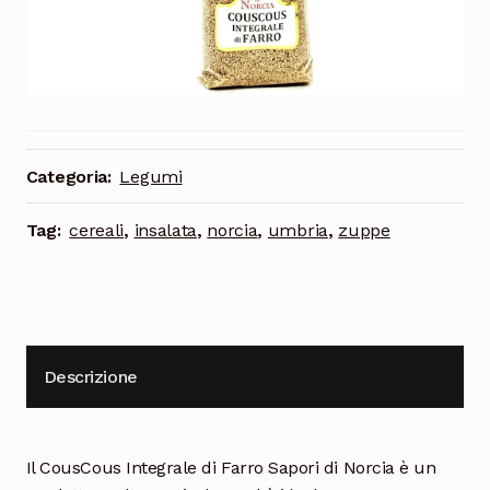
Cioccolata
Categoria:
Legumi
Tag:
cereali
,
insalata
,
norcia
,
umbria
,
zuppe
Descrizione
Il CousCous Integrale
di
Farro
Sapori
di
Norcia
è un