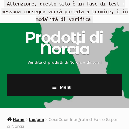
Attenzione, questo sito è in fase di test -
nessuna consegna verrà portata a termine, è in
modalità di verifica
Vai
Vai
Prodotti di
alla
al
Norcia
navigazione
contenuto
Vendita di prodotti di Norcia e dintorni
Menu
Cesti Regalo
Offerte
Home
Legumi
CousCous Integrale di Farro Sapori
di Norcia