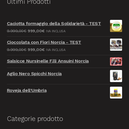
Ultimi Prodotti
Caciotta formaggio della Solidarietà - TEST
Il
Il
9.999,00
€
999,00
€
IVA INCLUSA
prezzo
prezzo
Cioccolata con Fiori Norcia - TEST
originale
attuale
Il
Il
9.999,00
€
999,00
€
IVA INCLUSA
era:
è:
prezzo
prezzo
9.999,00€.
999,00€.
Salsicce Nursinelle F.lli Ansuini Norcia
originale
attuale
era:
è:
Aglio Nero Spicchi Norcia
9.999,00€.
999,00€.
Roveja dell'Umbria
Categorie prodotto