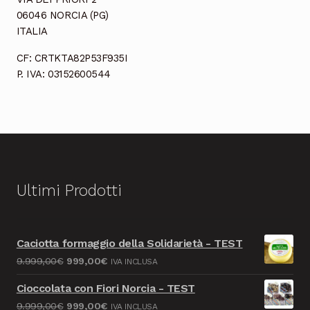
06046 NORCIA (PG)
ITALIA
CF: CRTKTA82P53F935I
P. IVA: 03152600544
Ultimi Prodotti
Caciotta formaggio della Solidarietà - TEST
Il
Il
9.999,00
€
999,00
€
IVA INCLUSA
prezzo
prezzo
Cioccolata con Fiori Norcia - TEST
originale
attuale
Il
Il
9.999,00
€
999,00
€
IVA INCLUSA