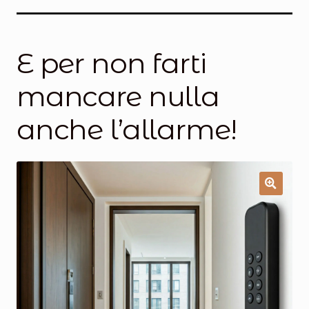
Salumi
Tartufi
E per non farti
Formaggi
mancare nulla
Legumi
anche l’allarme!
Salse e condimenti
Marmellate
Miele
Birra e Vino
Zafferano
Pasta