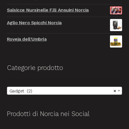
era:
è:
prezzo
prezzo
9.999,00€.
999,00€.
Salsicce Nursinelle F.lli Ansuini Norcia
originale
attuale
era:
è:
Aglio Nero Spicchi Norcia
9.999,00€.
999,00€.
Roveja dell'Umbria
Categorie prodotto
Gadget (2)
×
Prodotti di Norcia nei Social