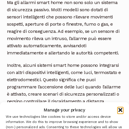
Ma gli allarmi smart home non sono solo un sistema
di sicurezza passivo. Molti modelli sono dotati di
sensori intelligenti che possono rilevare movimenti
sospetti, aperture di porte o finestre, fumo o gas, e
reagire di conseguenza. Ad esempio, se un sensore di
movimento rileva un intruso, l’allarme può essere
attivato automaticamente, avvisandoti
immediatamente e allertando le autorità competenti.
Inoltre, alcuni sistemi smart home possono integrarsi
con altri dispositivi intelligenti, come luci, termostato e
elettrodomestici. Questo significa che puoi
programmare l’accensione delle luci quando l’allarme
è attivato, creare scenari di sicurezza personalizzati o
persino controllare il riscaldamento a distanza.
Manage your privacy
La sicurezza della tua casa è un investimento
We use technologies like cookies to store and/or access device
importante, e gli allarmi smart home offrono un modo
information. We do this to improve browsing experience and to show
(non-) personalized ads. Consenting to these technologies will allow us
innovativo e completo per proteggerla. Non solo ti