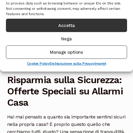
to process data such as browsing behavior or unique IDs on this site.
offrono un senso di tranquillità e sicurezza, ma
Not consenting or withdrawing consent, may adversely affect certain
possono anche aiutarti a risparmiare energia e denaro.
features and functions.
Accetta
Se stai pensando di migliorare la sicurezza della tua
casa, gli allarmi smart home sono sicuramente
Nega
un’opzione da considerare. Con i loro numerosi
vantaggi e la crescente accessibilità, sono la soluzione
Manage options
ideale per vivere in un ambiente sicuro e confortevole.
Cookie Policy
Dichiarazione sulla Privacy
Imprint
Risparmia sulla Sicurezza:
Offerte Speciali su Allarmi
Casa
Hai mai pensato a quanto sia importante sentirsi sicuri
nella propria casa? È proprio questo quello che
cerchiamo tutti, giusto? Una sensazione di tranquillità,