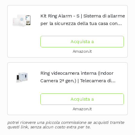
Kit Ring Alarm - S | Sistema di allarme
per la sicurezza della tua casa con
monitoraggio assistito opzionale -
Senza vincoli di lunga durata -
Acquista a
Compatibile...
Amazon.it
Ring videocamera interna (Indoor
Camera 2ª gen.) | Telecamera di
sorveglianza per animali domestici |
Audio bidirezionale, copertura per la
Acquista a
privacy,...
Amazon.it
potrei ricevere una piccola commissione se acquisti tramite
questi link, senza alcun costo extra per te.