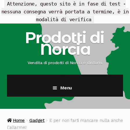
Attenzione, questo sito è in fase di test -
nessuna consegna verrà portata a termine, è in
modalità di verifica
Vai
Vai
Prodotti di
alla
al
Norcia
navigazione
contenuto
Vendita di prodotti di Norcia e dintorni
Menu
Cesti Regalo
Offerte
Home
Gadget
E per non farti mancare nulla anche
l’allarme!