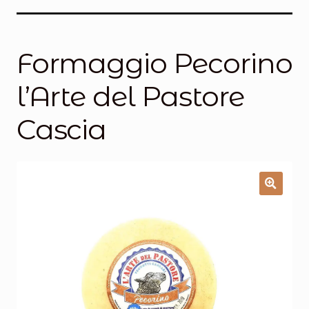
Salumi
Tartufi
Formaggio Pecorino
Formaggi
l’Arte del Pastore
Legumi
Cascia
Salse e condimenti
Marmellate
Miele
Birra e Vino
Zafferano
Pasta