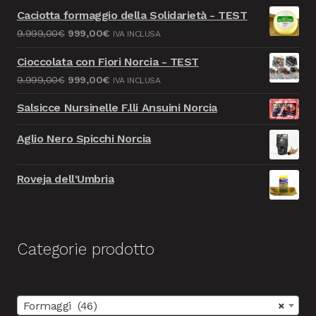
Caciotta formaggio della Solidarietà - TEST
Il
Il
9.999,00
€
999,00
€
IVA INCLUSA
prezzo
prezzo
Cioccolata con Fiori Norcia - TEST
originale
attuale
Il
Il
9.999,00
€
999,00
€
IVA INCLUSA
era:
è:
prezzo
prezzo
9.999,00€.
999,00€.
Salsicce Nursinelle F.lli Ansuini Norcia
originale
attuale
era:
è:
Aglio Nero Spicchi Norcia
9.999,00€.
999,00€.
Roveja dell'Umbria
Categorie prodotto
Formaggi (46)
×