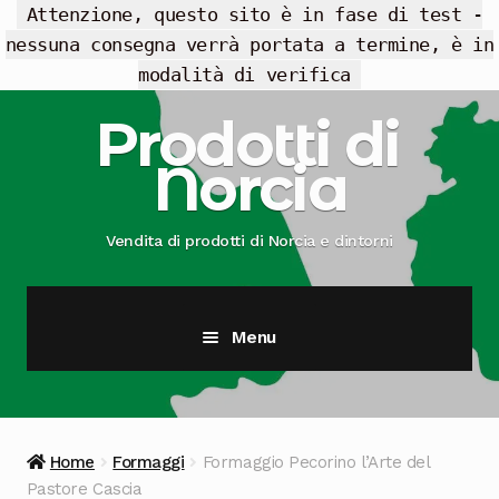
Attenzione, questo sito è in fase di test -
nessuna consegna verrà portata a termine, è in
modalità di verifica
Vai
Vai
Prodotti di
alla
al
Norcia
navigazione
contenuto
Vendita di prodotti di Norcia e dintorni
Menu
Cesti Regalo
Offerte
Home
Formaggi
Formaggio Pecorino l’Arte del
Pastore Cascia