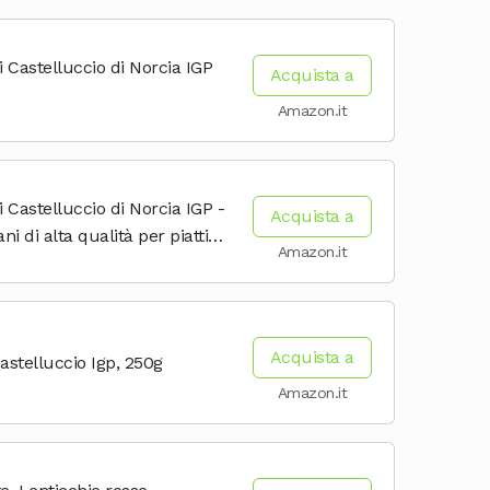
i Castelluccio di Norcia IGP
Acquista a
Amazon.it
i Castelluccio di Norcia IGP -
Acquista a
ni di alta qualità per piatti
Amazon.it
etariani
Acquista a
astelluccio Igp, 250g
Amazon.it