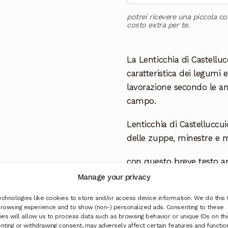
potrei ricevere una piccola c
costo extra per te.
La Lenticchia di Castellu
caratteristica dei legumi e
lavorazione secondo le ant
campo.
Lenticchia di Castelluccui
delle zuppe, minestre e mol
con questo breve testo an
di Norcia:
Manage your privacy
Horo di Norcia è un prog
chnologies like cookies to store and/or access device information. We do this 
rowsing experience and to show (non-) personalized ads. Consenting to these
cambiato la vita di ogni p
es will allow us to process data such as browsing behavior or unique IDs on this
sisma del 30 ottobre 2016
nting or withdrawing consent, may adversely affect certain features and functio