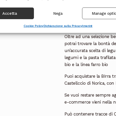
alle antiche tradizioni e u
Accetta
Nega
Manage opti
Proprio per ricordare que
30102016, il giorno del gr
Cookie Policy
Dichiarazione sulla Privacy
Imprint
Oltre ad una selezione be
potrai trovare la bontà de
un’accurata scelta di leg
legumi e la pasta trafilat
bio e la linea farro bio
Puoi acquistare la BIrra t
Castellccio di Norica, co
Se vuoi restare sempre ag
e-commerce vieni nella 
Può contenere tracce di