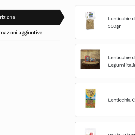
rizione
Lenticchie d
500gr
mazioni aggiuntive
Lenticchie d
Legumi italia
vegani e veg
Lenticchia C