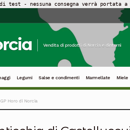
di test - nessuna consegna verrà portata a
orcia
Vendita di prodotti di Norcia e dintorni
maggi
Legumi
Salse e condimenti
Marmellate
Miele
IGP Horo di Norcia