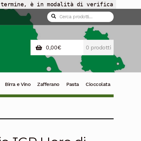
 termine, è in modalità di verifica
Cerca:
Cerca
0,00
€
0 prodotti
Birra e Vino
Zafferano
Pasta
Cioccolata