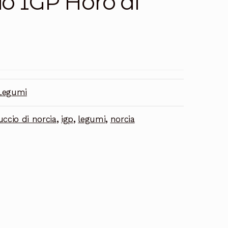
io IGP Horo di
Legumi
uccio di norcia
,
igp
,
legumi
,
norcia