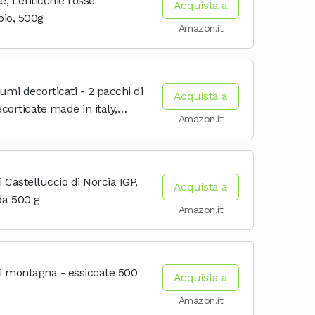
e, Lenticchie rosse
Acquista a
bio, 500g
Amazon.it
mi decorticati - 2 pacchi di
Acquista a
ecorticate made in italy,
Amazon.it
a zuppa legumi, lo
 e diete sane. Con proteine
i Castelluccio di Norcia IGP,
Acquista a
da 500 g
Amazon.it
di montagna - essiccate 500
Acquista a
Amazon.it