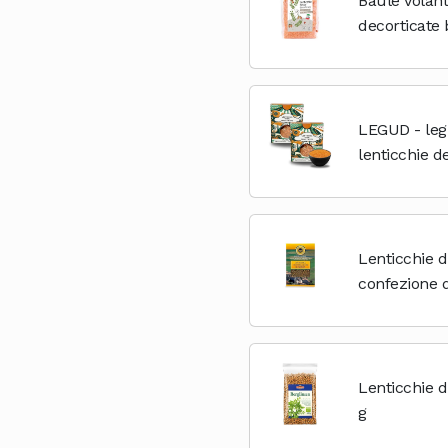
Baule Volant
decorticate 
LEGUD - legu
lenticchie d
ideali per l
svezzamento
e fibre...
Lenticchie d
confezione 
Lenticchie 
g