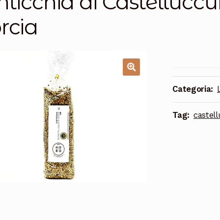
nticchia di Castelluccu
rcia
Categoria:
Tag:
castell