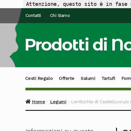
Attenzione, questo sito è in fase 
Vai
Vai
Contatti
Chi Siamo
alla
al
navigazione
contenuto
Prodotti di N
Cesti Regalo
Offerte
Salumi
Tartufi
For
Home
Legumi
Lenticchia di Castelluccuio 