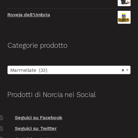
9.999,00€.
999,00€.
Roveja dell'Umbria
Categorie prodotto
Marmellate (33)
×
Prodotti di Norcia nei Social
Seguici su Facebook
Seguici su Twitter