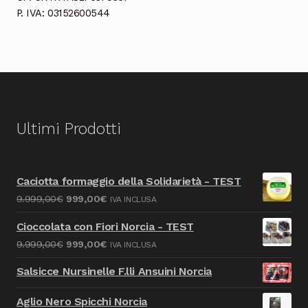
P. IVA: 03152600544
Ultimi Prodotti
Caciotta formaggio della Solidarietà - TEST
Il
Il
9.999,00
€
999,00
€
IVA INCLUSA
prezzo
prezzo
Cioccolata con Fiori Norcia - TEST
originale
attuale
Il
Il
9.999,00
€
999,00
€
IVA INCLUSA
era:
è:
prezzo
prezzo
9.999,00€.
999,00€.
Salsicce Nursinelle F.lli Ansuini Norcia
originale
attuale
era:
è:
Aglio Nero Spicchi Norcia