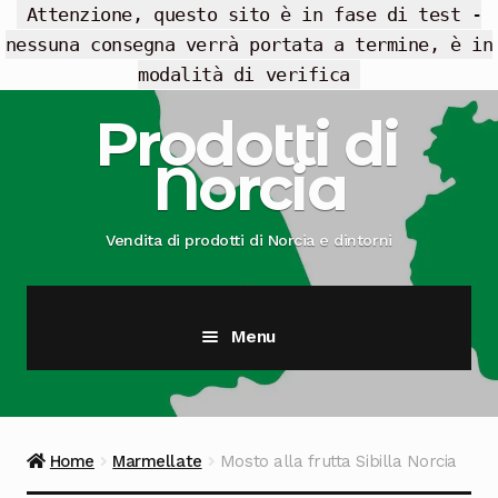
Attenzione, questo sito è in fase di test -
nessuna consegna verrà portata a termine, è in
modalità di verifica
Vai
Vai
Prodotti di
alla
al
Norcia
navigazione
contenuto
Vendita di prodotti di Norcia e dintorni
Menu
Cesti Regalo
Offerte
Home
Marmellate
Mosto alla frutta Sibilla Norcia