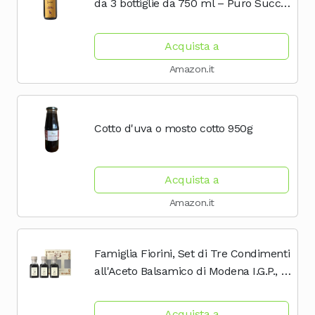
da 3 bottiglie da 750 ml – Puro Succo
di frutta - 100% Analcolico – Biologico,
Biodinamico (Demeter), Vegano,
Acquista a
Vegetariano,...
Amazon.it
Cotto d'uva o mosto cotto 950g
Acquista a
Amazon.it
Famiglia Fiorini, Set di Tre Condimenti
all'Aceto Balsamico di Modena I.G.P., 3
Livelli di Intensità, Da uve 100%
Italiane, Ideale per Condire Carni
Acquista a