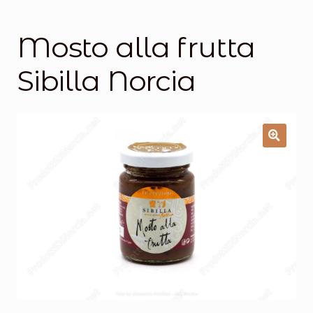
Salumi
Tartufi
Mosto alla frutta
Formaggi
Sibilla Norcia
Legumi
Salse e condimenti
Marmellate
Miele
Birra e Vino
Zafferano
Pasta