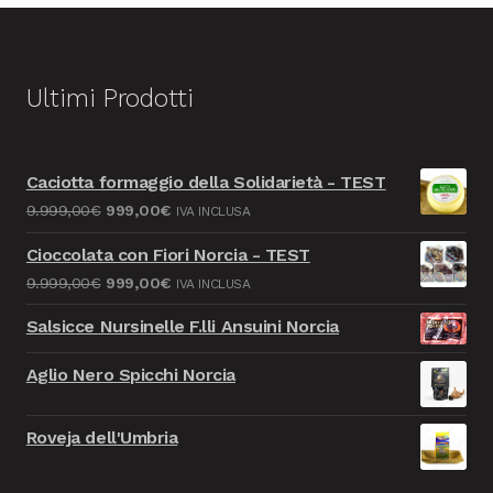
Ultimi Prodotti
Caciotta formaggio della Solidarietà - TEST
Il
Il
9.999,00
€
999,00
€
IVA INCLUSA
prezzo
prezzo
Cioccolata con Fiori Norcia - TEST
originale
attuale
Il
Il
9.999,00
€
999,00
€
IVA INCLUSA
era:
è:
prezzo
prezzo
9.999,00€.
999,00€.
Salsicce Nursinelle F.lli Ansuini Norcia
originale
attuale
era:
è:
Aglio Nero Spicchi Norcia
9.999,00€.
999,00€.
Roveja dell'Umbria