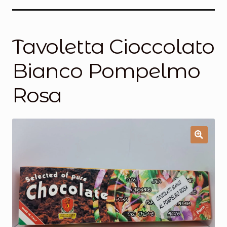
Salumi
Tartufi
Tavoletta Cioccolato
Formaggi
Bianco Pompelmo
Legumi
Rosa
Salse e condimenti
Marmellate
Miele
Birra e Vino
Zafferano
Pasta