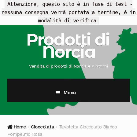
Attenzione, questo sito è in fase di test -
nessuna consegna verrà portata a termine, è in
modalità di verifica
Vai
Vai
Prodotti di
alla
al
Norcia
navigazione
contenuto
Vendita di prodotti di Norcia e dintorni
Menu
Cesti Regalo
Offerte
Home
Cioccolata
Tavoletta Cioccolato Bianco
Pompelmo Rosa