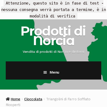
Attenzione, questo sito è in fase di test -
nessuna consegna verrà portata a termine, è in
modalità di verifica
Vai
Vai
Prodotti di
alla
al
Norcia
navigazione
contenuto
Vendita di prodotti di Norcia e dintorni
Menu
Cesti Regalo
Offerte
Home
Cioccolata
Triangolini di Farro Soffiato
Ricoperti