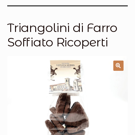
Salumi
Tartufi
Triangolini di Farro
Formaggi
Soffiato Ricoperti
Legumi
Salse e condimenti
Marmellate
Miele
Birra e Vino
Zafferano
Pasta