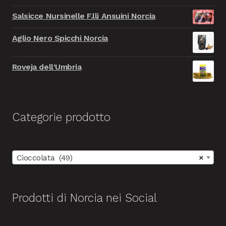
prezzo
prezzo
9.999,00€.
999,00€.
Salsicce Nursinelle F.lli Ansuini Norcia
originale
attuale
era:
è:
Aglio Nero Spicchi Norcia
9.999,00€.
999,00€.
Roveja dell'Umbria
Categorie prodotto
Cioccolata (49)
×
Prodotti di Norcia nei Social