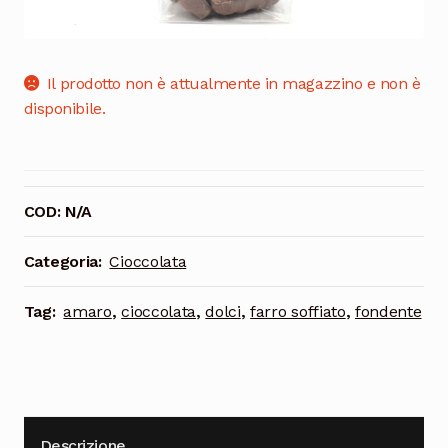
Cioccolata
Il prodotto non è attualmente in magazzino e non è
disponibile.
COD:
N/A
Categoria:
Cioccolata
Tag:
amaro
,
cioccolata
,
dolci
,
farro soffiato
,
fondente
Descrizione