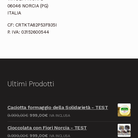
06046 NORCIA (PG)
ITALIA
CF: CRTKTA82P53F935I
P. IVA: 03152600544
Ultimi Prodotti
Caciotta formaggio della Solidarietà - TEST
Il
Il
9.999,00
€
999,00
€
IVA INCLUSA
prezzo
prezzo
Cioccolata con Fiori Norcia - TEST
originale
attuale
Il
Il
9.999,00
€
999,00
€
IVA INCLUSA
era:
è: