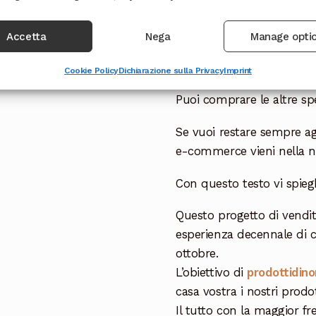
Ingredienti uovo latte: zu
pasta di cacao, emulsionan
Accetta
Nega
Manage opti
cacao min. 28,6% Può cont
confezionato dalla Cioccol
Cookie Policy
Dichiarazione sulla Privacy
Imprint
Puoi comprare le altre spe
Se vuoi restare sempre ag
e-commerce vieni nella 
Con questo testo vi spieg
Questo progetto di vendit
esperienza decennale di 
ottobre.
L’obiettivo di
prodottidino
casa vostra i nostri prodot
Il tutto con la maggior fr