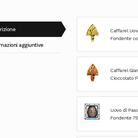
rizione
Caffarel Uov
Fondente con
mazioni aggiuntive
Piemonte Nu
Caffarel Gi
Cioccolato 
Italiane IGP,
Uovo di Pasq
Fondente 75%
Confezione R