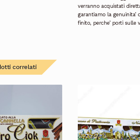
verranno acquistati diret
garantiamo la genuinita’ d
finito, perche’ porti sulle
otti correlati