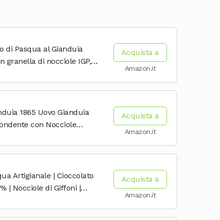
o di Pasqua al Gianduia
Acquista a
 granella di nocciole IGP,
Amazon.it
ova Ricetta 380g
anduia 1865 Uovo Gianduia
Acquista a
Fondente con Nocciole
Amazon.it
 320g
ua Artigianale | Cioccolato
Acquista a
 | Nocciole di Giffoni |
Amazon.it
egalo | 260 g