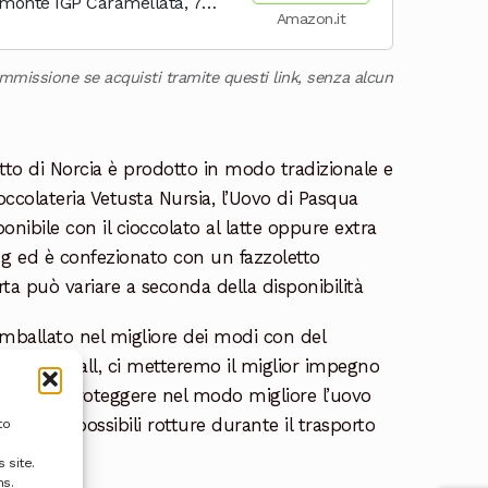
emonte IGP Caramellata, 70
Amazon.it
alo - Vegano - Senza Glutine
ommissione se acquisti tramite questi link, senza alcun
tto di Norcia è prodotto in modo tradizionale e
ccolateria Vetusta Nursia, l’Uovo di Pasqua
ponibile con il cioccolato al latte oppure extra
0 g ed è confezionato con un fazzoletto
arta può variare a seconda della disponibilità
 imballato nel migliore dei modi con del
del pluriball, ci metteremo il miglior impegno
one per proteggere nel modo migliore l’uovo
i delle possibili rotture durante il trasporto
to
 site.
ns.