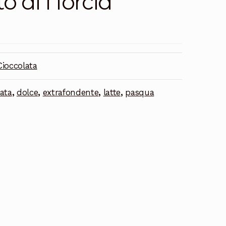
o di Norcia
Cioccolata
lata
,
dolce
,
extrafondente
,
latte
,
pasqua