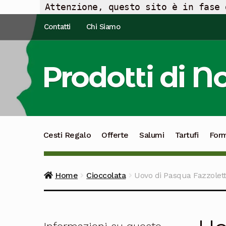
Attenzione, questo sito è in fase 
Vai
Vai
Contatti
Chi Siamo
alla
al
navigazione
contenuto
Prodotti di N
Cesti Regalo
Offerte
Salumi
Tartufi
For
Home
Cioccolata
Uovo di Pasqua Fazzolett