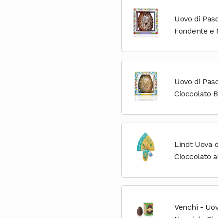
Uovo di Pasq
Fondente e N
Confezione R
Uovo di Pasq
Cioccolato B
Confezione R
Lindt Uova 
Cioccolato al
Latte con S
Venchi - Uo