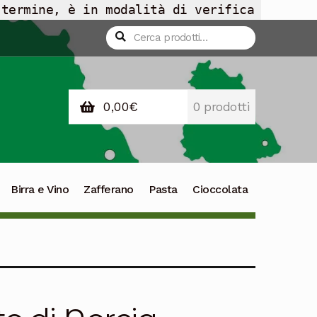
 termine, è in modalità di verifica
Cerca:
Cerca
0,00
€
0 prodotti
Birra e Vino
Zafferano
Pasta
Cioccolata