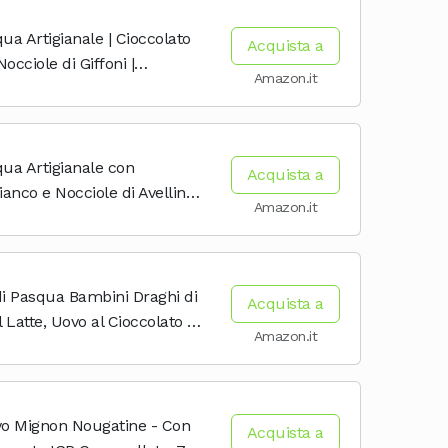
ua Artigianale | Cioccolato
Acquista a
occiole di Giffoni |
Amazon.it
egalo | 300 g
ua Artigianale con
Acquista a
ianco e Nocciole di Avellino |
Amazon.it
egalo | 300 g
di Pasqua Bambini Draghi di
Acquista a
 Latte, Uovo al Cioccolato al
Amazon.it
orpresa, 240g
vo Mignon Nougatine - Con
Acquista a