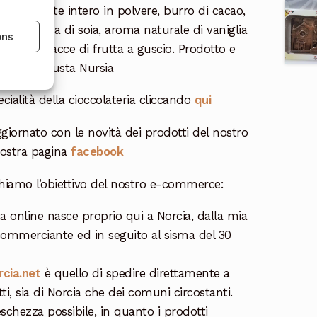
cchero, latte intero in polvere, burro di cacao,
te lecitina di soia, aroma naturale di vaniglia
ons
enere tracce di frutta a guscio. Prodotto e
ateria Vetusta Nursia
cialità della cioccolateria cliccando
qui
giornato con le novità dei prodotti del nostro
nostra pagina
facebook
hiamo l’obiettivo del nostro e-commerce:
a online nasce proprio qui a Norcia, dalla mia
commerciante ed in seguito al sisma del 30
rcia.net
è quello di spedire direttamente a
ti, sia di Norcia che dei comuni circostanti.
eschezza possibile, in quanto i prodotti