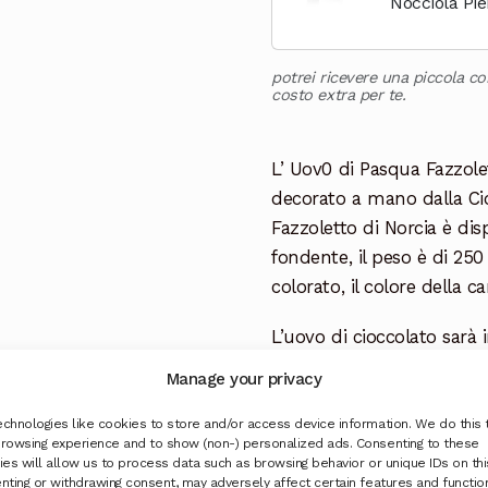
Nocciola Pi
g - Idea Reg
potrei ricevere una piccola c
costo extra per te.
L’ Uov0 di Pasqua Fazzole
decorato a mano dalla Cio
Fazzoletto di Norcia è dis
fondente, il peso è di 25
colorato, il colore della c
L’uovo di cioccolato sarà
cartone aggiuntivo e con 
Manage your privacy
per garantire una spedizi
ma non saremo responsabil
chnologies like cookies to store and/or access device information. We do this 
rowsing experience and to show (non-) personalized ads. Consenting to these
con il corriere espresso.
es will allow us to process data such as browsing behavior or unique IDs on this
nting or withdrawing consent, may adversely affect certain features and functio