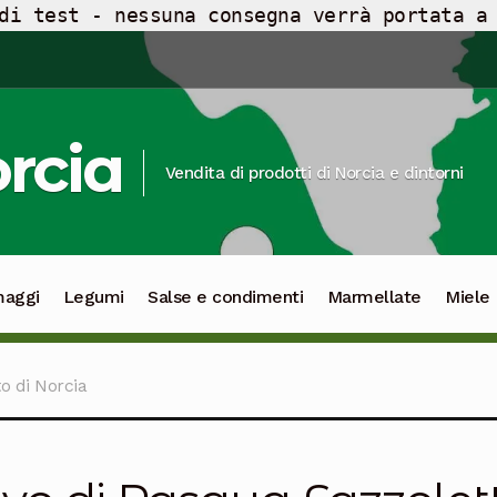
di test - nessuna consegna verrà portata a
orcia
Vendita di prodotti di Norcia e dintorni
maggi
Legumi
Salse e condimenti
Marmellate
Miele
o di Norcia