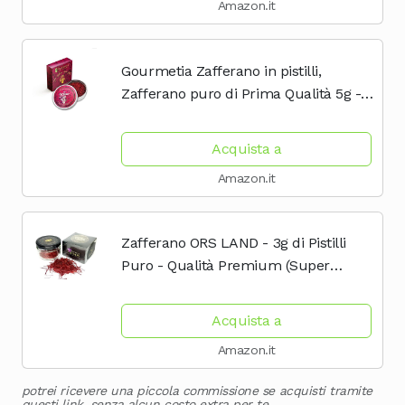
Amazon.it
Gourmetia Zafferano in pistilli,
Zafferano puro di Prima Qualità 5g -
Categoria di Qualità I Superiore
Acquista a
Amazon.it
Zafferano ORS LAND - 3g di Pistilli
Puro - Qualità Premium (Super
Negin), Confezionato in Barattolo di
Vetro e Scatola in Cartone, Ideale per
Acquista a
Risotto alla...
Amazon.it
potrei ricevere una piccola commissione se acquisti tramite
questi link, senza alcun costo extra per te.