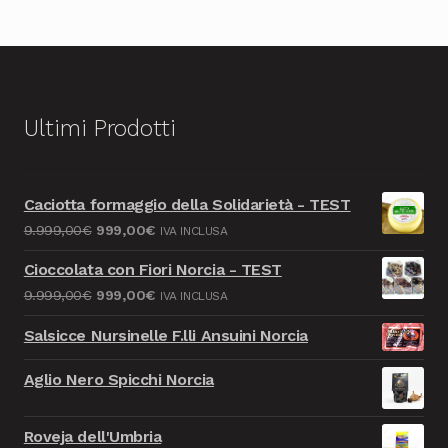
Ultimi Prodotti
Caciotta formaggio della Solidarietà - TEST
Il
Il
9.999,00
€
999,00
€
IVA INCLUSA
prezzo
prezzo
Cioccolata con Fiori Norcia - TEST
originale
attuale
Il
Il
9.999,00
€
999,00
€
IVA INCLUSA
era:
è:
prezzo
prezzo
9.999,00€.
999,00€.
Salsicce Nursinelle F.lli Ansuini Norcia
originale
attuale
era:
è:
Aglio Nero Spicchi Norcia
9.999,00€.
999,00€.
Roveja dell'Umbria