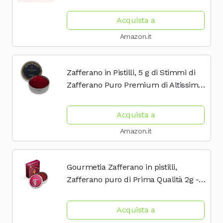
Negin), Confezione Regalo, Ideale per
Risotto alla Milanese, Paella e Tutti Usi
Acquista a
Culinari
Amazon.it
Zafferano in Pistilli, 5 g di Stimmi di
Zafferano Puro Premium di Altissima
Qualità - Classe I (Super Negin), Erbe
Aromatiche e Spezie dal Mondo
Acquista a
Amazon.it
Gourmetia Zafferano in pistilli,
Zafferano puro di Prima Qualità 2g -
Categoria di Qualità I Superiore (ISO
3632-2)
Acquista a