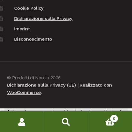
Cookie Policy
Dichiarazione sulla Privacy
Imprint
Disconoscimento
© Prodotti di Norcia 2026
Dichiarazione sulla Privacy (UE)
Realizzato con
WooCommerce
.
Attenzione, questo sito è in fase di test -
0
nessuna consegna verrà portata a termine, è in
Cerca:
Cerca
modalità di verifica