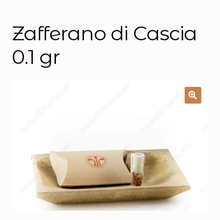
Salumi
Tartufi
Zafferano di Cascia
Formaggi
0.1 gr
Legumi
Salse e condimenti
Marmellate
Miele
Birra e Vino
Zafferano
Pasta