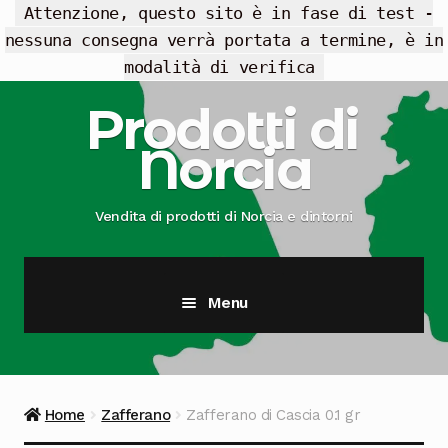
Attenzione, questo sito è in fase di test -
nessuna consegna verrà portata a termine, è in
modalità di verifica
Vai
Vai
Prodotti di
alla
al
Norcia
navigazione
contenuto
Vendita di prodotti di Norcia e dintorni
Menu
Cesti Regalo
Offerte
Home
Zafferano
Zafferano di Cascia 0.1 gr