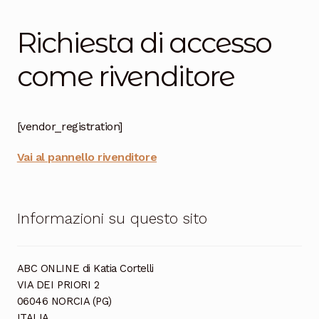
Salumi
Richiesta di accesso
Tartufi
come rivenditore
Formaggi
Legumi
[vendor_registration]
Salse e condimenti
Vai al pannello rivenditore
Marmellate
Miele
Informazioni su questo sito
Birra e Vino
Zafferano
ABC ONLINE di Katia Cortelli
VIA DEI PRIORI 2
Pasta
06046 NORCIA (PG)
ITALIA