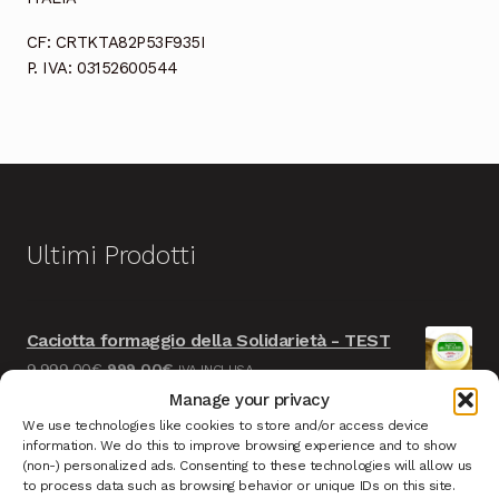
Cioccolata
CF: CRTKTA82P53F935I
P. IVA: 03152600544
Ultimi Prodotti
Caciotta formaggio della Solidarietà - TEST
Il
Il
9.999,00
€
999,00
€
IVA INCLUSA
prezzo
prezzo
Manage your privacy
Cioccolata con Fiori Norcia - TEST
originale
attuale
We use technologies like cookies to store and/or access device
Il
Il
9.999,00
€
999,00
€
IVA INCLUSA
information. We do this to improve browsing experience and to show
era:
è:
prezzo
prezzo
(non-) personalized ads. Consenting to these technologies will allow us
9.999,00€.
999,00€.
Salsicce Nursinelle F.lli Ansuini Norcia
to process data such as browsing behavior or unique IDs on this site.
originale
attuale