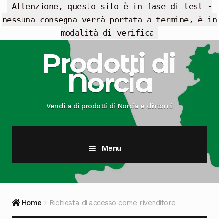
Attenzione, questo sito è in fase di test -
nessuna consegna verrà portata a termine, è in
modalità di verifica
Vai
Vai
Prodotti di
alla
al
Norcia
navigazione
contenuto
Vendita di prodotti di Norcia e dintorni
Menu
Cesti Regalo
Offerte
Home
Richiesta di accesso come rivenditore