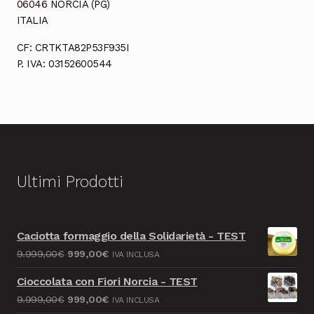
06046 NORCIA (PG)
ITALIA
CF: CRTKTA82P53F935I
P. IVA: 03152600544
Ultimi Prodotti
Caciotta formaggio della Solidarietà - TEST
Il
Il
9.999,00
€
999,00
€
IVA INCLUSA
prezzo
prezzo
Cioccolata con Fiori Norcia - TEST
originale
attuale
Il
Il
9.999,00
€
999,00
€
IVA INCLUSA
era:
è: