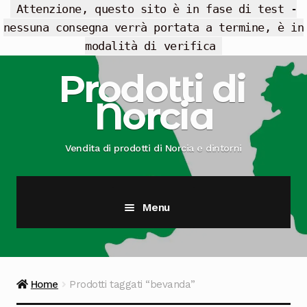
Attenzione, questo sito è in fase di test -
nessuna consegna verrà portata a termine, è in
modalità di verifica
Vai
Vai
Prodotti di
alla
al
Norcia
navigazione
contenuto
Vendita di prodotti di Norcia e dintorni
Menu
Cesti Regalo
Offerte
Home
Prodotti taggati “bevanda”