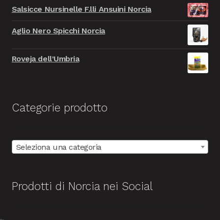
prezzo
prezzo
9.999,00€.
999,00€.
Salsicce Nursinelle F.lli Ansuini Norcia
originale
attuale
era:
è:
Aglio Nero Spicchi Norcia
9.999,00€.
999,00€.
Roveja dell'Umbria
Categorie prodotto
Seleziona una categoria
Prodotti di Norcia nei Social