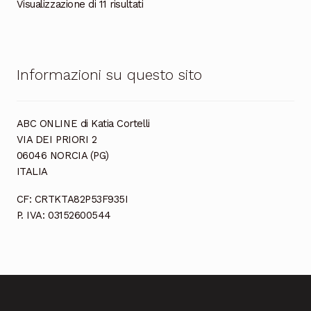
Ordina
Visualizzazione di 11 risultati
in
base
al
più
Informazioni su questo sito
recente
ABC ONLINE di Katia Cortelli
VIA DEI PRIORI 2
06046 NORCIA (PG)
ITALIA
CF: CRTKTA82P53F935I
P. IVA: 03152600544