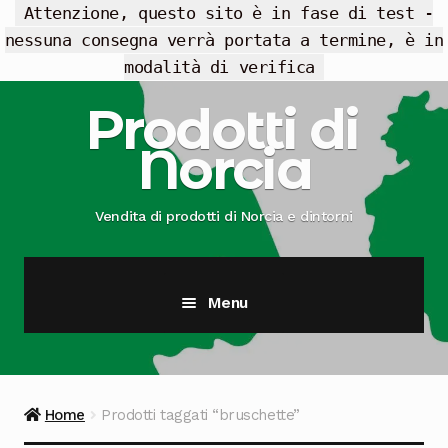
Attenzione, questo sito è in fase di test -
nessuna consegna verrà portata a termine, è in
modalità di verifica
Vai
Vai
Prodotti di
alla
al
Norcia
navigazione
contenuto
Vendita di prodotti di Norcia e dintorni
Menu
Cesti Regalo
Offerte
Home
Prodotti taggati “bruschette”