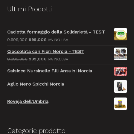
Ultimi Prodotti
Caciotta formaggio della Solidarietà - TEST
Il
Il
9.999,00
€
999,00
€
IVA INCLUSA
prezzo
prezzo
Cioccolata con Fiori Norcia - TEST
originale
attuale
Il
Il
9.999,00
€
999,00
€
IVA INCLUSA
era:
è:
prezzo
prezzo
9.999,00€.
999,00€.
Salsicce Nursinelle F.lli Ansuini Norcia
originale
attuale
era:
è:
Aglio Nero Spicchi Norcia
9.999,00€.
999,00€.
Roveja dell'Umbria
Categorie prodotto