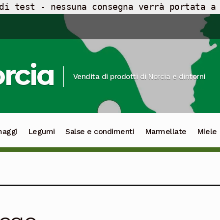
di test - nessuna consegna verrà portata a
orcia
Vendita di prodotti di Norcia e dintorni
maggi
Legumi
Salse e condimenti
Marmellate
Miele