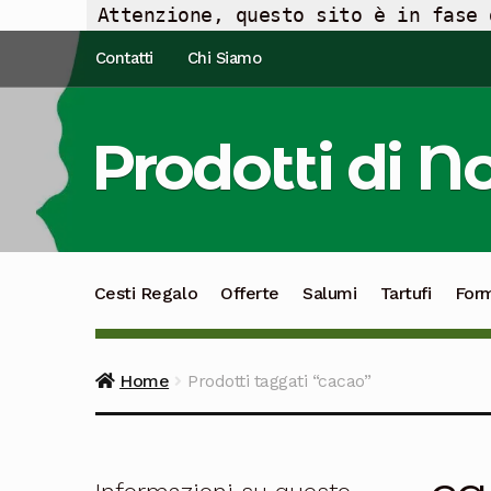
Attenzione, questo sito è in fase 
Vai
Vai
Contatti
Chi Siamo
alla
al
navigazione
contenuto
Prodotti di N
Cesti Regalo
Offerte
Salumi
Tartufi
For
Home
Prodotti taggati “cacao”