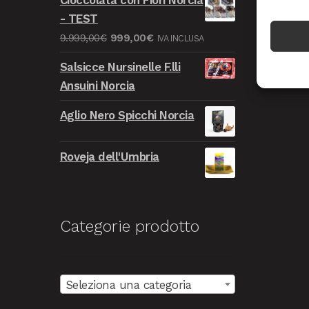
originale
attuale
- TEST
era:
è:
Il
Il
9.999,00
€
999,00
€
IVA INCLUSA
9.999,00€.
999,00€.
prezzo
prezzo
Salsicce Nursinelle F.lli
originale
attuale
Ansuini Norcia
era:
è:
9.999,00€.
999,00€.
Aglio Nero Spicchi Norcia
Roveja dell'Umbria
Categorie prodotto
Seleziona una categoria