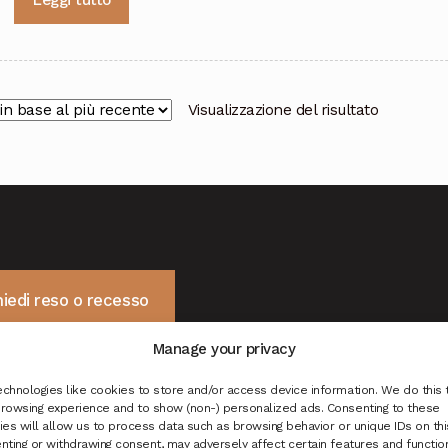
Leggi tutto
Visualizzazione del risultato
hiedi reso o recesso
Manage your privacy
chnologies like cookies to store and/or access device information. We do this 
rowsing experience and to show (non-) personalized ads. Consenting to these
es will allow us to process data such as browsing behavior or unique IDs on this
nting or withdrawing consent, may adversely affect certain features and functio