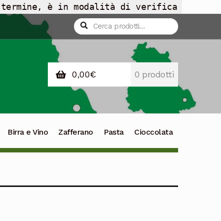
 termine, è in modalità di verifica
Cerca:
Cerca
0,00
€
0 prodotti
Birra e Vino
Zafferano
Pasta
Cioccolata