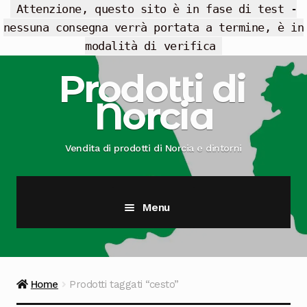
Attenzione, questo sito è in fase di test -
nessuna consegna verrà portata a termine, è in
modalità di verifica
Vai
Vai
Prodotti di
alla
al
Norcia
navigazione
contenuto
Vendita di prodotti di Norcia e dintorni
Menu
Cesti Regalo
Offerte
Home
Prodotti taggati “cesto”