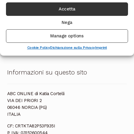
Accetta
Nega
Manage options
Ordina
Visualizzazione di 3 risultati
Cookie Policy
Dichiarazione sulla Privacy
Imprint
in
base
al
più
Informazioni su questo sito
recente
ABC ONLINE di Katia Cortelli
VIA DEI PRIORI 2
06046 NORCIA (PG)
ITALIA
CF: CRTKTA82P53F935I
P. IVA: 03152600544