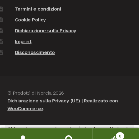
Termini e condizioni
Cookie Policy
Dichiarazione sulla Privacy
Imprint
Disconoscimento
© Prodotti di Norcia 2026
Dichiarazione sulla Privacy (UE)
Realizzato con
WooCommerce
.
Attenzione, questo sito è in fase di test -
0
nessuna consegna verrà portata a termine, è in