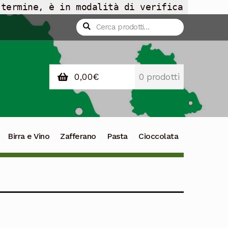
 termine, è in modalità di verifica
Cerca:
Cerca
0,00
€
0 prodotti
Birra e Vino
Zafferano
Pasta
Cioccolata