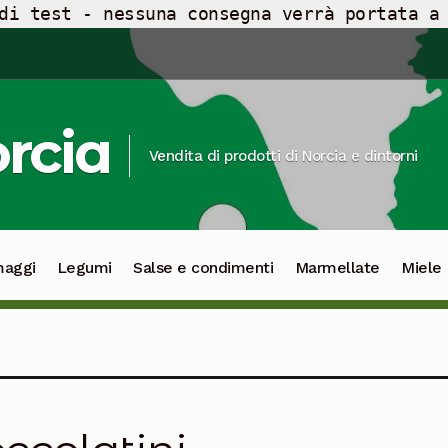
di test - nessuna consegna verrà portata a
orcia
Vendita di prodotti di Norcia e dintorni
maggi
Legumi
Salse e condimenti
Marmellate
Miele