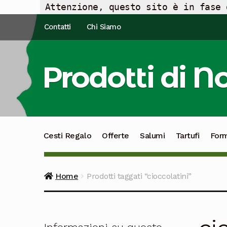
Attenzione, questo sito è in fase 
Vai
Vai
Contatti
Chi Siamo
alla
al
navigazione
contenuto
Prodotti di N
Cesti Regalo
Offerte
Salumi
Tartufi
For
Home
Prodotti taggati “cioccolatini”