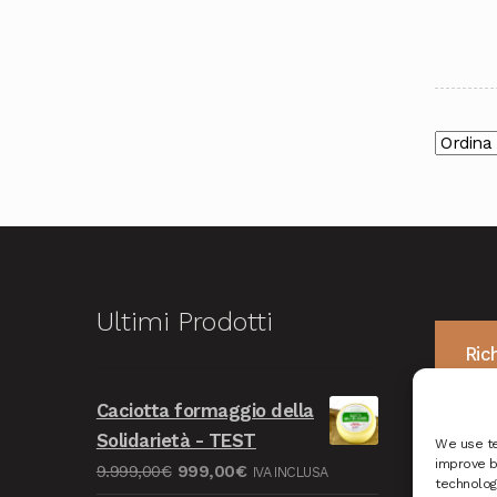
Ultimi Prodotti
Ric
Caciotta formaggio della
Solidarietà - TEST
We use te
improve b
Il
Il
9.999,00
€
999,00
€
IVA INCLUSA
technologi