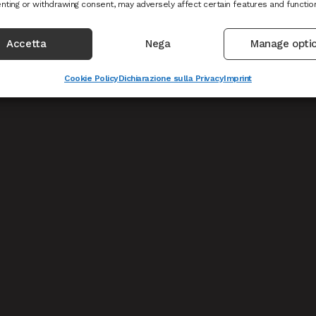
nting or withdrawing consent, may adversely affect certain features and functio
Accetta
Nega
Manage opti
Cookie Policy
Dichiarazione sulla Privacy
Imprint