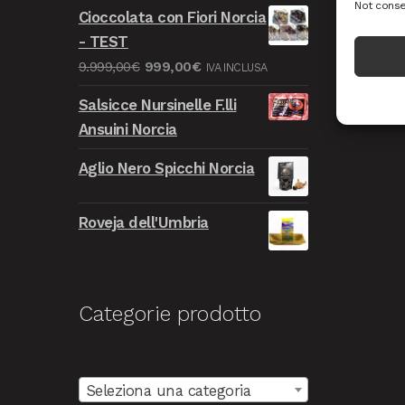
prezzo
prezzo
Not conse
Cioccolata con Fiori Norcia
originale
attuale
- TEST
era:
è:
Il
Il
9.999,00
€
999,00
€
IVA INCLUSA
9.999,00€.
999,00€.
prezzo
prezzo
Salsicce Nursinelle F.lli
originale
attuale
Ansuini Norcia
era:
è:
9.999,00€.
999,00€.
Aglio Nero Spicchi Norcia
Roveja dell'Umbria
Categorie prodotto
Seleziona una categoria