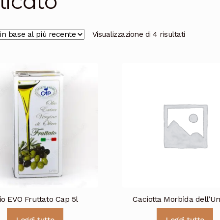
licato
Ordina
Visualizzazione di 4 risultati
in
base
al
più
recente
io EVO Fruttato Cap 5l
Caciotta Morbida dell’U