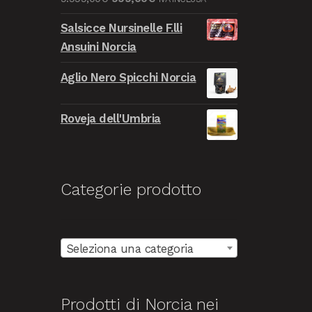
9.999,00€.
999,00€.
prezzo
prezzo
Salsicce Nursinelle F.lli
originale
attuale
Ansuini Norcia
era:
è:
9.999,00€.
999,00€.
Aglio Nero Spicchi Norcia
Roveja dell'Umbria
Categorie prodotto
Seleziona una categoria
Prodotti di Norcia nei