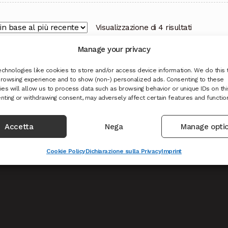
Ordina
Visualizzazione di 4 risultati
in
Manage your privacy
base
al
chnologies like cookies to store and/or access device information. We do this 
più
rowsing experience and to show (non-) personalized ads. Consenting to these
recente
es will allow us to process data such as browsing behavior or unique IDs on this
nting or withdrawing consent, may adversely affect certain features and functio
hiedi reso o recesso
Accetta
Nega
Manage opti
Cookie Policy
Dichiarazione sulla Privacy
Imprint