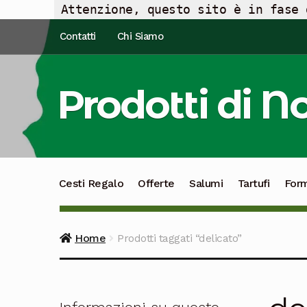
Attenzione, questo sito è in fase 
Vai
Vai
Contatti
Chi Siamo
alla
al
navigazione
contenuto
Prodotti di N
Cesti Regalo
Offerte
Salumi
Tartufi
For
Home
Prodotti taggati “delicato”