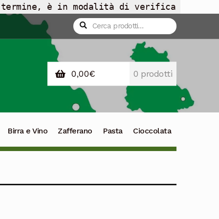
 termine, è in modalità di verifica
Cerca:
Cerca
0,00
€
0 prodotti
Birra e Vino
Zafferano
Pasta
Cioccolata