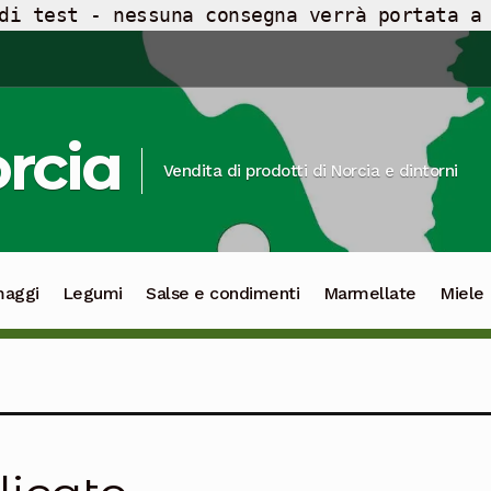
di test - nessuna consegna verrà portata a
orcia
Vendita di prodotti di Norcia e dintorni
maggi
Legumi
Salse e condimenti
Marmellate
Miele