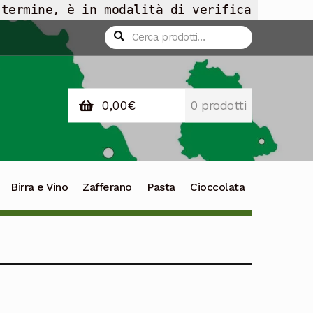
 termine, è in modalità di verifica
Cerca:
Cerca
0,00
€
0 prodotti
Birra e Vino
Zafferano
Pasta
Cioccolata