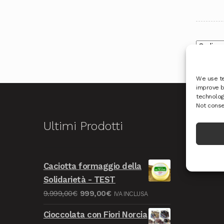
We use te
improve b
technologi
Not conse
Ultimi Prodotti
Ric
Caciotta formaggio della
Solidarietà - TEST
Il
Il
9.999,00
€
999,00
€
IVA INCLUSA
prezzo
prezzo
Cioccolata con Fiori Norcia
originale
attuale