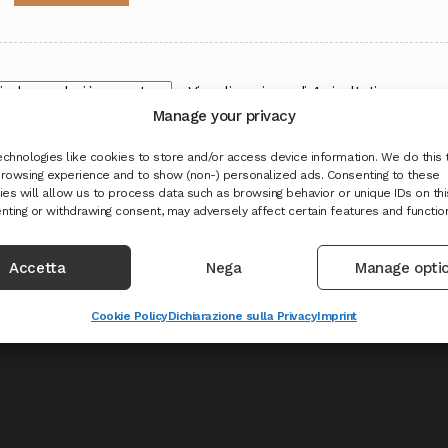
Ordina
Visualizzazione di 4 risultati
in
Manage your privacy
base
chnologies like cookies to store and/or access device information. We do this 
al
rowsing experience and to show (non-) personalized ads. Consenting to these
più
es will allow us to process data such as browsing behavior or unique IDs on this
recente
nting or withdrawing consent, may adversely affect certain features and functio
Accetta
Nega
Manage opti
hiedi reso o recesso
Cookie Policy
Dichiarazione sulla Privacy
Imprint