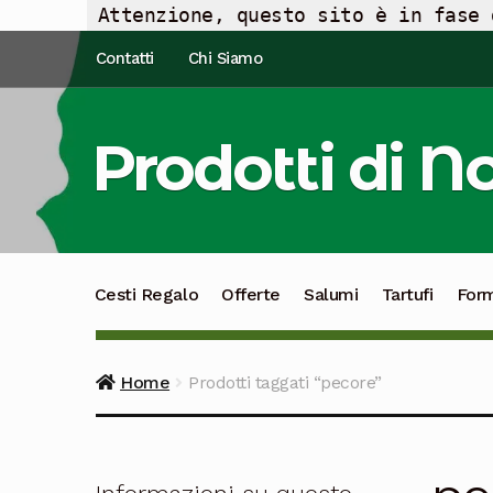
Attenzione, questo sito è in fase 
Vai
Vai
Contatti
Chi Siamo
alla
al
navigazione
contenuto
Prodotti di N
Cesti Regalo
Offerte
Salumi
Tartufi
For
Home
Prodotti taggati “pecore”