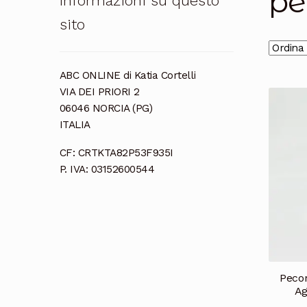
pe
Informazioni su questo
sito
ABC ONLINE di Katia Cortelli
VIA DEI PRIORI 2
06046 NORCIA (PG)
ITALIA
CF: CRTKTA82P53F935I
P. IVA: 03152600544
Pecor
Ag