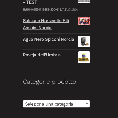
- TEST
era:
è:
Il
Il
9.999,00
€
999,00
€
IVA INCLUSA
9.999,00€.
999,00€.
prezzo
prezzo
Salsicce Nursinelle F.lli
originale
attuale
Ansuini Norcia
era:
è:
9.999,00€.
999,00€.
Aglio Nero Spicchi Norcia
Roveja dell'Umbria
Categorie prodotto
Seleziona una categoria