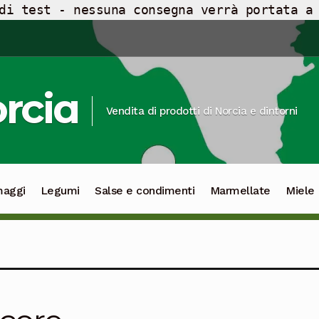
di test - nessuna consegna verrà portata a
orcia
Vendita di prodotti di Norcia e dintorni
maggi
Legumi
Salse e condimenti
Marmellate
Miele