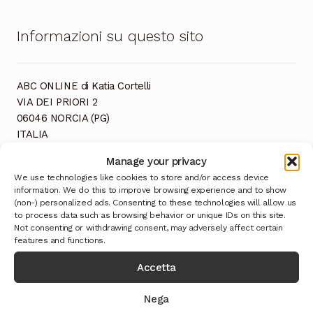
Informazioni su questo sito
ABC ONLINE di Katia Cortelli
VIA DEI PRIORI 2
06046 NORCIA (PG)
ITALIA
CF: CRTKTA82P53F935I
Manage your privacy
P. IVA: 03152600544
We use technologies like cookies to store and/or access device
information. We do this to improve browsing experience and to show
(non-) personalized ads. Consenting to these technologies will allow us
to process data such as browsing behavior or unique IDs on this site.
Not consenting or withdrawing consent, may adversely affect certain
features and functions.
Accetta
Ultimi Prodotti
Nega