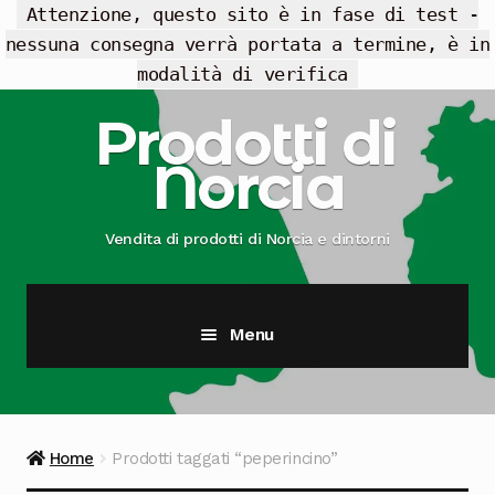
Attenzione, questo sito è in fase di test -
nessuna consegna verrà portata a termine, è in
modalità di verifica
Vai
Vai
Prodotti di
alla
al
Norcia
navigazione
contenuto
Vendita di prodotti di Norcia e dintorni
Menu
Cesti Regalo
Offerte
Home
Prodotti taggati “peperincino”