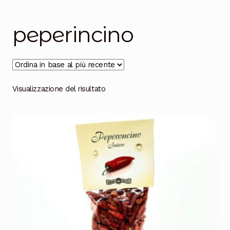
Salumi
Tartufi
peperincino
Formaggi
Legumi
Visualizzazione del risultato
Salse e condimenti
Marmellate
Miele
Birra e Vino
Zafferano
Pasta