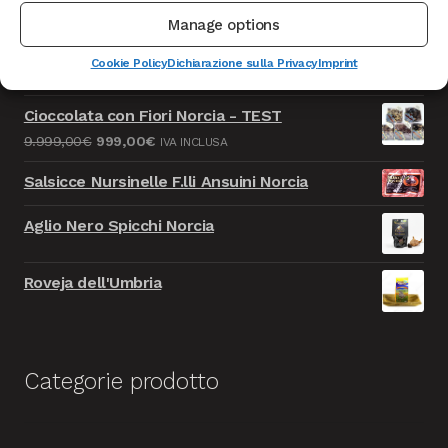
Manage options
Caciotta formaggio della Solidarietà - TEST
Cookie Policy
Dichiarazione sulla Privacy
Imprint
Il
Il
9.999,00
€
999,00
€
IVA INCLUSA
prezzo
prezzo
Cioccolata con Fiori Norcia - TEST
originale
attuale
Il
Il
9.999,00
€
999,00
€
IVA INCLUSA
era:
è:
prezzo
prezzo
9.999,00€.
999,00€.
Salsicce Nursinelle F.lli Ansuini Norcia
originale
attuale
era:
è:
Aglio Nero Spicchi Norcia
9.999,00€.
999,00€.
Roveja dell'Umbria
Categorie prodotto