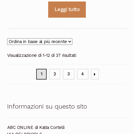
Leggi tutto
Ordina
Visualizzazione di 1-12 di 37 risultati
in
base
1
2
3
4
al
più
recente
Informazioni su questo sito
ABC ONLINE di Katia Cortelli