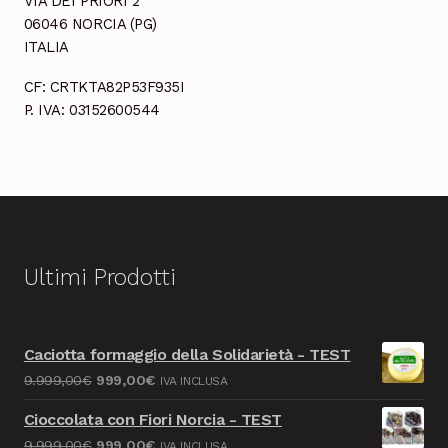
VIA DEI PRIORI 2
06046 NORCIA (PG)
ITALIA
CF: CRTKTA82P53F935I
P. IVA: 03152600544
Ultimi Prodotti
Caciotta formaggio della Solidarietà - TEST
Il
Il
9.999,00
€
999,00
€
IVA INCLUSA
prezzo
prezzo
Cioccolata con Fiori Norcia - TEST
originale
attuale
Il
Il
9.999,00
€
999,00
€
IVA INCLUSA