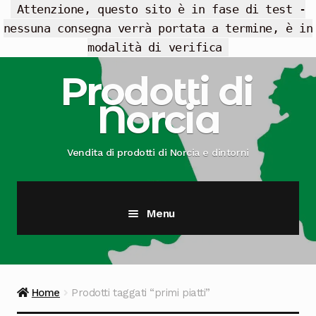
Attenzione, questo sito è in fase di test -
nessuna consegna verrà portata a termine, è in
modalità di verifica
Vai
Vai
Prodotti di
alla
al
Norcia
navigazione
contenuto
Vendita di prodotti di Norcia e dintorni
Menu
Cesti Regalo
Offerte
Home
Prodotti taggati “primi piatti”