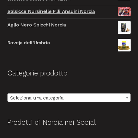
era:
è:
prezzo
prezzo
9.999,00€.
999,00€.
Salsicce Nursinelle F.lli Ansuini Norcia
originale
attuale
era:
è:
Aglio Nero Spicchi Norcia
9.999,00€.
999,00€.
Roveja dell'Umbria
Categorie prodotto
Seleziona una categoria
Prodotti di Norcia nei Social