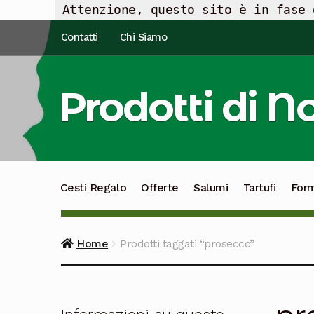
Attenzione, questo sito è in fase 
Vai
Vai
Contatti
Chi Siamo
alla
al
navigazione
contenuto
Prodotti di N
Cesti Regalo
Offerte
Salumi
Tartufi
For
Home
Prodotti taggati “prosecco”