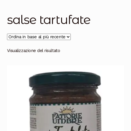
Salumi
Tartufi
salse tartufate
Formaggi
Legumi
Visualizzazione del risultato
Salse e condimenti
Marmellate
Miele
Birra e Vino
Zafferano
Pasta