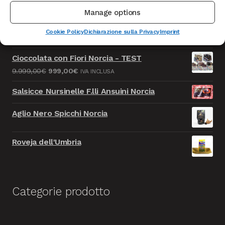
Manage options
Caciotta formaggio della Solidarietà - TEST
Cookie Policy
Dichiarazione sulla Privacy
Imprint
Il
Il
9.999,00
€
999,00
€
IVA INCLUSA
prezzo
prezzo
Cioccolata con Fiori Norcia - TEST
originale
attuale
Il
Il
9.999,00
€
999,00
€
IVA INCLUSA
era:
è:
prezzo
prezzo
9.999,00€.
999,00€.
Salsicce Nursinelle F.lli Ansuini Norcia
originale
attuale
era:
è:
Aglio Nero Spicchi Norcia
9.999,00€.
999,00€.
Roveja dell'Umbria
Categorie prodotto