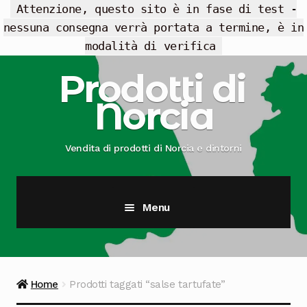
Attenzione, questo sito è in fase di test -
nessuna consegna verrà portata a termine, è in
modalità di verifica
Vai
Vai
Prodotti di
alla
al
Norcia
navigazione
contenuto
Vendita di prodotti di Norcia e dintorni
Menu
Cesti Regalo
Offerte
Home
Prodotti taggati “salse tartufate”