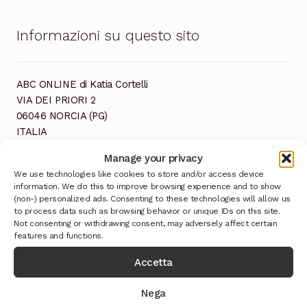
Informazioni su questo sito
ABC ONLINE di Katia Cortelli
VIA DEI PRIORI 2
06046 NORCIA (PG)
ITALIA
CF: CRTKTA82P53F935I
Manage your privacy
P. IVA: 03152600544
We use technologies like cookies to store and/or access device
information. We do this to improve browsing experience and to show
(non-) personalized ads. Consenting to these technologies will allow us
to process data such as browsing behavior or unique IDs on this site.
Not consenting or withdrawing consent, may adversely affect certain
features and functions.
Accetta
Ultimi Prodotti
Nega