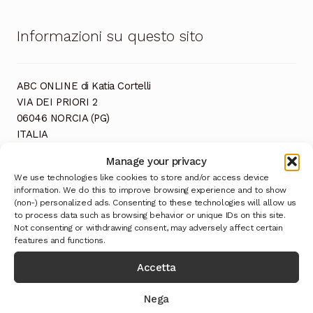
Informazioni su questo sito
ABC ONLINE di Katia Cortelli
VIA DEI PRIORI 2
06046 NORCIA (PG)
ITALIA
CF: CRTKTA82P53F935I
Manage your privacy
P. IVA: 03152600544
We use technologies like cookies to store and/or access device
information. We do this to improve browsing experience and to show
(non-) personalized ads. Consenting to these technologies will allow us
to process data such as browsing behavior or unique IDs on this site.
Not consenting or withdrawing consent, may adversely affect certain
features and functions.
Accetta
Ultimi Prodotti
Nega