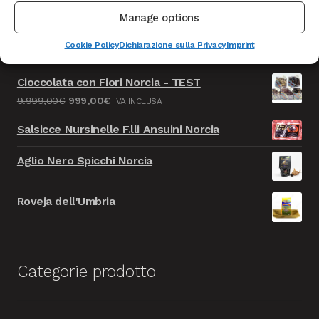
Manage options
Caciotta formaggio della Solidarietà - TEST
Cookie Policy
Dichiarazione sulla Privacy
Imprint
Il
Il
9.999,00
€
999,00
€
IVA INCLUSA
prezzo
prezzo
Cioccolata con Fiori Norcia - TEST
originale
attuale
Il
Il
9.999,00
€
999,00
€
IVA INCLUSA
era:
è:
prezzo
prezzo
9.999,00€.
999,00€.
Salsicce Nursinelle F.lli Ansuini Norcia
originale
attuale
era:
è:
Aglio Nero Spicchi Norcia
9.999,00€.
999,00€.
Roveja dell'Umbria
Categorie prodotto