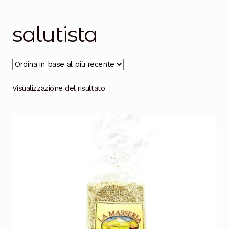
Salumi
Tartufi
salutista
Formaggi
Legumi
Visualizzazione del risultato
Salse e condimenti
Marmellate
Miele
Birra e Vino
Zafferano
Pasta