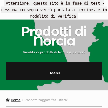
Attenzione, questo sito è in fase di test -
nessuna consegna verrà portata a termine, è in
modalità di verifica
Vai
Vai
Prodotti di
alla
al
Norcia
navigazione
contenuto
Vendita di prodotti di Norcia e dintorni
Menu
Cesti Regalo
Offerte
Home
Prodotti taggati “salutista”