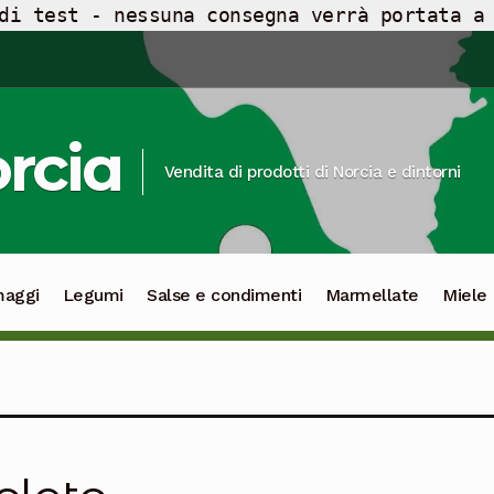
di test - nessuna consegna verrà portata a
orcia
Vendita di prodotti di Norcia e dintorni
maggi
Legumi
Salse e condimenti
Marmellate
Miele