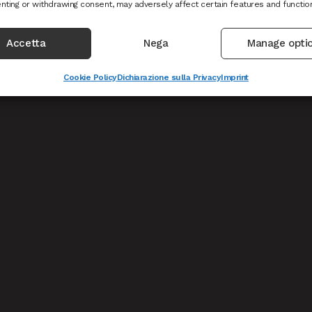
nting or withdrawing consent, may adversely affect certain features and functio
Accetta
Nega
Manage opti
Cookie Policy
Dichiarazione sulla Privacy
Imprint