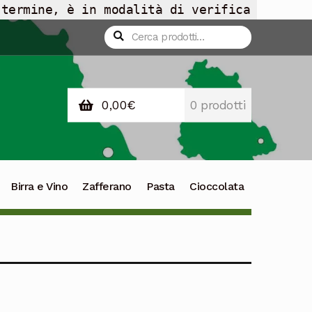
 termine, è in modalità di verifica
Cerca:
Cerca
0,00
€
0 prodotti
Birra e Vino
Zafferano
Pasta
Cioccolata