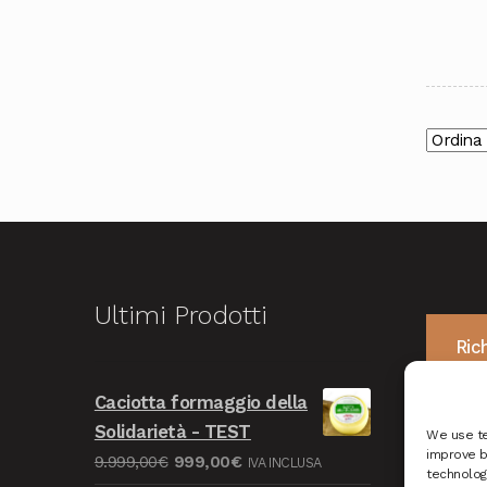
Ultimi Prodotti
Ric
Caciotta formaggio della
Solidarietà - TEST
We use te
improve b
Il
Il
9.999,00
€
999,00
€
IVA INCLUSA
technologi