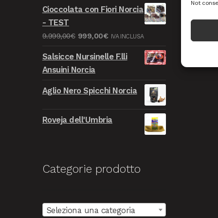
prezzo
prezzo
Not conse
Cioccolata con Fiori Norcia
originale
attuale
- TEST
era:
è:
Il
Il
9.999,00
€
999,00
€
IVA INCLUSA
9.999,00€.
999,00€.
prezzo
prezzo
Salsicce Nursinelle F.lli
originale
attuale
Ansuini Norcia
era:
è:
9.999,00€.
999,00€.
Aglio Nero Spicchi Norcia
Roveja dell'Umbria
Categorie prodotto
Seleziona una categoria