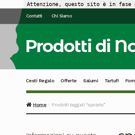
Attenzione, questo sito è in fase 
Vai
Vai
Contatti
Chi Siamo
alla
al
navigazione
contenuto
Prodotti di N
Cesti Regalo
Offerte
Salumi
Tartufi
For
Home
Prodotti taggati “spoleto”