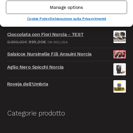
Manage options
Caciotta formaggio della Solidarietà - TEST
Cookie Policy
Dichiarazione sulla Privacy
Imprint
Il
Il
9.999,00
€
999,00
€
IVA INCLUSA
prezzo
prezzo
Cioccolata con Fiori Norcia - TEST
originale
attuale
Il
Il
9.999,00
€
999,00
€
IVA INCLUSA
era:
è:
prezzo
prezzo
9.999,00€.
999,00€.
Salsicce Nursinelle F.lli Ansuini Norcia
originale
attuale
era:
è:
Aglio Nero Spicchi Norcia
9.999,00€.
999,00€.
Roveja dell'Umbria
Categorie prodotto