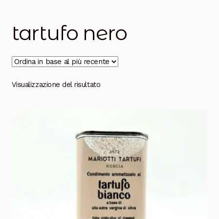
Salumi
Tartufi
tartufo nero
Formaggi
Legumi
Visualizzazione del risultato
Salse e condimenti
Marmellate
Miele
Birra e Vino
Zafferano
Pasta