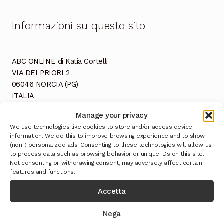
Informazioni su questo sito
ABC ONLINE di Katia Cortelli
VIA DEI PRIORI 2
06046 NORCIA (PG)
ITALIA
CF: CRTKTA82P53F935I
Manage your privacy
P. IVA: 03152600544
We use technologies like cookies to store and/or access device
information. We do this to improve browsing experience and to show
(non-) personalized ads. Consenting to these technologies will allow us
to process data such as browsing behavior or unique IDs on this site.
Not consenting or withdrawing consent, may adversely affect certain
features and functions.
Accetta
Ultimi Prodotti
Nega