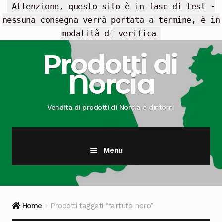
Attenzione, questo sito è in fase di test -
nessuna consegna verrà portata a termine, è in
modalità di verifica
Vai
Vai
Prodotti di
alla
al
Norcia
navigazione
contenuto
Vendita di prodotti di Norcia e dintorni
Menu
Cesti Regalo
Offerte
Home
Prodotti taggati “tartufo nero”