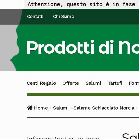
Attenzione, questo sito è in fase 
Vai
Vai
Contatti
Chi Siamo
alla
al
navigazione
contenuto
Prodotti di N
Cesti Regalo
Offerte
Salumi
Tartufi
For
Home
Salumi
Salame Schiacciato Norcia
Sa