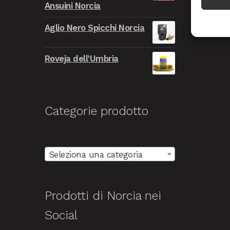
Ansuini Norcia
era:
è:
9.999,00€.
999,00€.
Aglio Nero Spicchi Norcia
Roveja dell'Umbria
Categorie prodotto
Seleziona una categoria
Prodotti di Norcia nei
Social