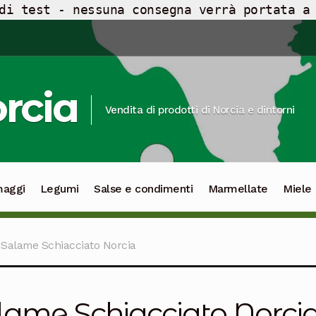
di test - nessuna consegna verrà portata a
orcia
Vendita di prodotti di Norcia e dintorni
maggi
Legumi
Salse e condimenti
Marmellate
Miele
Salame Schiacciato Norcia
lame Schiacciato Norci