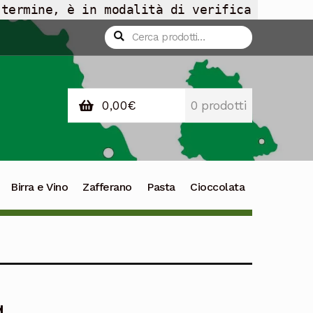
 termine, è in modalità di verifica
Cerca:
Cerca
0,00
€
0 prodotti
Birra e Vino
Zafferano
Pasta
Cioccolata
a