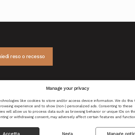
hiedi reso o recesso
Manage your privacy
chnologies like cookies to store and/or access device information. We do this 
rowsing experience and to show (non-) personalized ads. Consenting to these
es will allow us to process data such as browsing behavior or unique IDs on this
nting or withdrawing consent, may adversely affect certain features and functio
Accetta
Nega
Manage opti