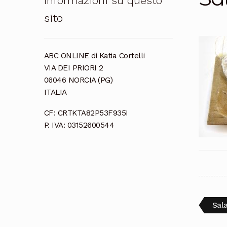
Informazioni su questo
sito
ABC ONLINE di Katia Cortelli
VIA DEI PRIORI 2
06046 NORCIA (PG)
ITALIA
CF: CRTKTA82P53F935I
P. IVA: 03152600544
Nav
Arti
Sal
pre
arti