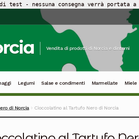
di test - nessuna consegna verrà portata a
orcia
Vendita di prodotti di Norcia e dintorni
maggi
Legumi
Salse e condimenti
Marmellate
Miele
ero di Norcia
Cioccolatino al Tartufo Nero di Norcia
ccolatino al Tartufo Ner