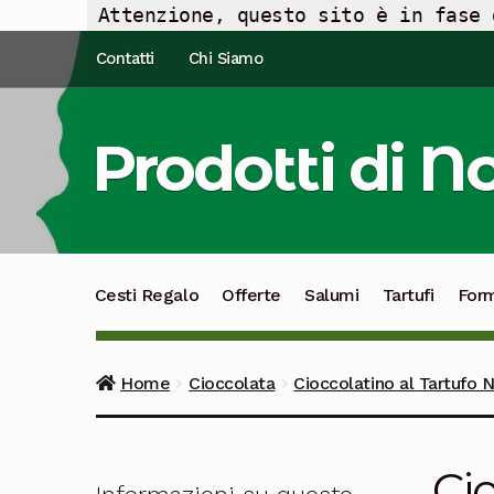
Attenzione, questo sito è in fase 
Vai
Vai
Contatti
Chi Siamo
alla
al
navigazione
contenuto
Prodotti di N
Cesti Regalo
Offerte
Salumi
Tartufi
For
Home
Cioccolata
Cioccolatino al Tartufo N
Cio