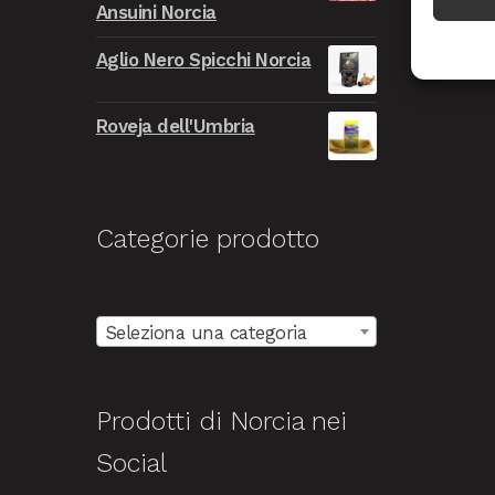
Ansuini Norcia
era:
è:
9.999,00€.
999,00€.
Aglio Nero Spicchi Norcia
Roveja dell'Umbria
Categorie prodotto
Seleziona una categoria
Prodotti di Norcia nei
Social