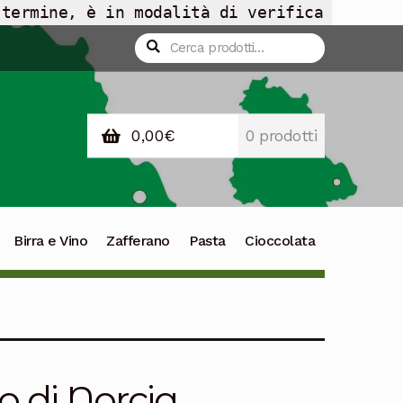
 termine, è in modalità di verifica
Cerca:
Cerca
0,00
€
0 prodotti
Birra e Vino
Zafferano
Pasta
Cioccolata
o di Norcia