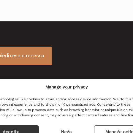
hiedi reso o recesso
Manage your privacy
chnologies like cookies to store and/or access device information. We do this 
rowsing experience and to show (non-) personalized ads. Consenting to these
es will allow us to process data such as browsing behavior or unique IDs on this
nting or withdrawing consent, may adversely affect certain features and functio
Accetta
Nega
Manage opti