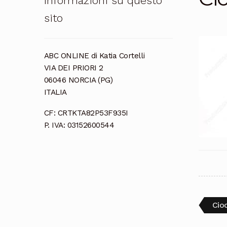
Informazioni su questo
sito
ABC ONLINE di Katia Cortelli
VIA DEI PRIORI 2
06046 NORCIA (PG)
ITALIA
CF: CRTKTA82P53F935I
P. IVA: 03152600544
Nav
Arti
Cioc
pre
arti