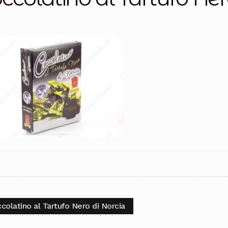
igazione
colo
colatino al Tartufo Nero di Norcia
cedente:
coli