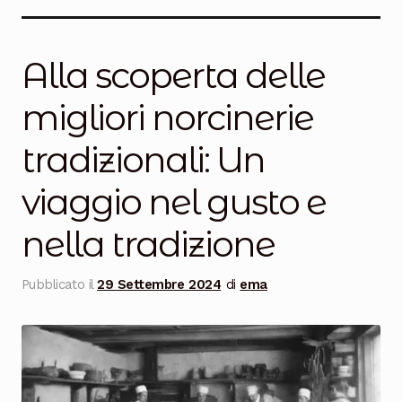
Salumi
Tartufi
Alla scoperta delle
Formaggi
migliori norcinerie
Legumi
tradizionali: Un
Salse e condimenti
viaggio nel gusto e
Marmellate
nella tradizione
Miele
Pubblicato il
29 Settembre 2024
di
ema
Birra e Vino
Zafferano
Pasta