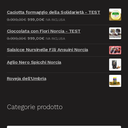
Caciotta formaggio della Solidarietà - TEST
Il
Il
9.999,00
€
999,00
€
IVA INCLUSA
prezzo
prezzo
Cioccolata con Fiori Norcia - TEST
originale
attuale
Il
Il
9.999,00
€
999,00
€
IVA INCLUSA
era:
è:
prezzo
prezzo
9.999,00€.
999,00€.
Salsicce Nursinelle F.lli Ansuini Norcia
originale
attuale
era:
è:
Aglio Nero Spicchi Norcia
9.999,00€.
999,00€.
Roveja dell'Umbria
Categorie prodotto