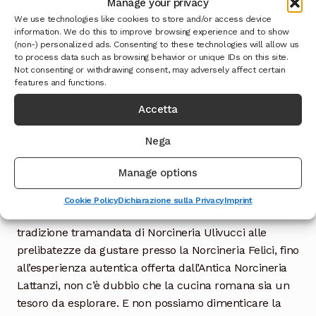
Manage your privacy
vitalità, che si percepisce già dall’istante in cui si varca
We use technologies like cookies to store and/or access device
la soglia. Le emozioni si mescolano tra le pareti di
information. We do this to improve browsing experience and to show
questa norcineria, dove è possibile assaporare i gusti
(non-) personalized ads. Consenting to these technologies will allow us
autentici della tradizione romana. I prodotti proposti
to process data such as browsing behavior or unique IDs on this site.
Not consenting or withdrawing consent, may adversely affect certain
da La Norcineria Viola sono un vero trionfo per il
features and functions.
palato, con una selezione accurata di salumi e
insaccati di altissima qualità. Ogni boccone è un
Accetta
viaggio sensoriale che regala gioia e soddisfazione. La
Nega
passione dei proprietari per il loro mestiere si riflette in
ogni dettaglio, rendendo questa esperienza culinaria
Manage options
unica e indimenticabile. In questa ricca panoramica
sulle norcinerie di Roma, abbiamo scoperto una
Cookie Policy
Dichiarazione sulla Privacy
Imprint
miriade di delizie culinarie e storie affascinanti. Dalla
tradizione tramandata di Norcineria Ulivucci alle
prelibatezze da gustare presso la Norcineria Felici, fino
all’esperienza autentica offerta dall’Antica Norcineria
Lattanzi, non c’è dubbio che la cucina romana sia un
tesoro da esplorare. E non possiamo dimenticare la