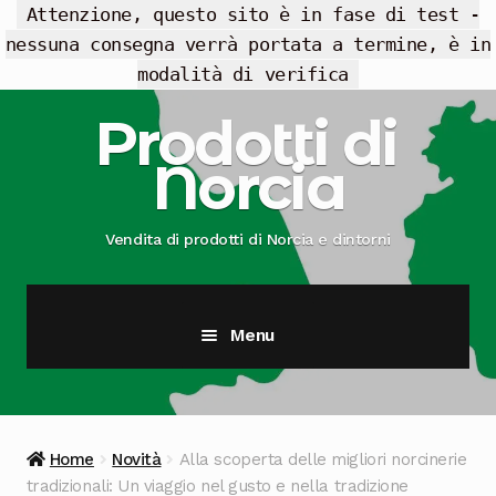
Attenzione, questo sito è in fase di test -
nessuna consegna verrà portata a termine, è in
modalità di verifica
Vai
Vai
Prodotti di
alla
al
Norcia
navigazione
contenuto
Vendita di prodotti di Norcia e dintorni
Menu
Cesti Regalo
Offerte
Home
Novità
Alla scoperta delle migliori norcinerie
tradizionali: Un viaggio nel gusto e nella tradizione