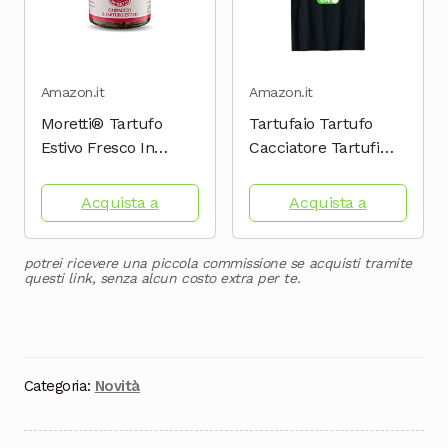
Amazon.it
Amazon.it
Moretti® Tartufo
Tartufaio Tartufo
Estivo Fresco In
Cacciatore Tartufi
Vasetto da 80
Frase Divertente
grammi, Tartufo
Maglietta
Acquista a
Acquista a
Nero a Fette In Olio
Extravergine D'Oliva,
potrei ricevere una piccola commissione se acquisti tramite
Senza Conservanti,
questi link, senza alcun costo extra per te.
Prodotto In Italia
Categoria:
Novità