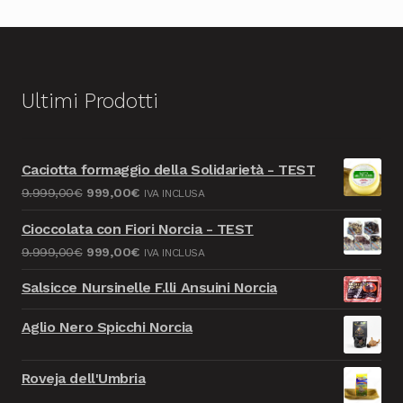
Ultimi Prodotti
Caciotta formaggio della Solidarietà - TEST
Il
Il
9.999,00
€
999,00
€
IVA INCLUSA
prezzo
prezzo
Cioccolata con Fiori Norcia - TEST
originale
attuale
Il
Il
9.999,00
€
999,00
€
IVA INCLUSA
era:
è:
prezzo
prezzo
9.999,00€.
999,00€.
Salsicce Nursinelle F.lli Ansuini Norcia
originale
attuale
era:
è:
Aglio Nero Spicchi Norcia
9.999,00€.
999,00€.
Roveja dell'Umbria