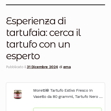
Salumi
Tartufi
Esperienza di
Formaggi
tartufaia: cerca il
Legumi
tartufo con un
Salse e condimenti
esperto
Marmellate
Pubblicato il
31 Dicembre 2024
di
ema
Miele
Birra e Vino
Moretti® Tartufo Estivo Fresco In
Zafferano
Vasetto da 80 grammi, Tartufo Nero a
Fette In Olio Extravergine D'Oliva,
Pasta
Senza Conservanti, Prodotto In Italia