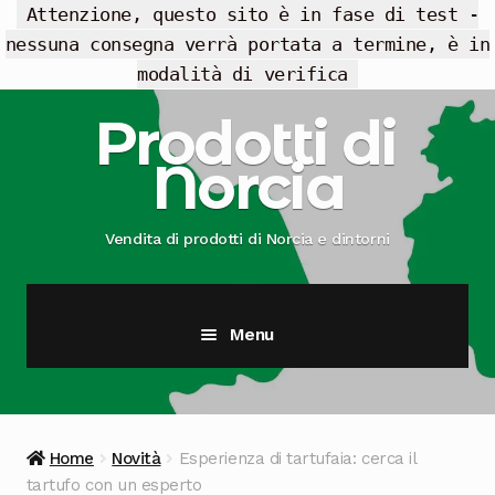
Attenzione, questo sito è in fase di test -
nessuna consegna verrà portata a termine, è in
modalità di verifica
Vai
Vai
Prodotti di
alla
al
Norcia
navigazione
contenuto
Vendita di prodotti di Norcia e dintorni
Menu
Cesti Regalo
Offerte
Home
Novità
Esperienza di tartufaia: cerca il
tartufo con un esperto