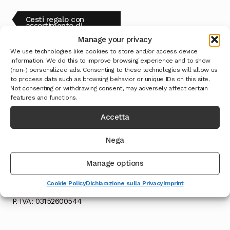
Navigazione
Articolo
Cesti regalo con
precedente:
assortimento di
prodotti al tartufo
articoli
Manage your privacy
We use technologies like cookies to store and/or access device
information. We do this to improve browsing experience and to show
(non-) personalized ads. Consenting to these technologies will allow us
to process data such as browsing behavior or unique IDs on this site.
Not consenting or withdrawing consent, may adversely affect certain
Informazioni su questo sito
features and functions.
Accetta
ABC ONLINE di Katia Cortelli
Nega
VIA DEI PRIORI 2
06046 NORCIA (PG)
Manage options
ITALIA
Cookie Policy
Dichiarazione sulla Privacy
Imprint
CF: CRTKTA82P53F935I
P. IVA: 03152600544