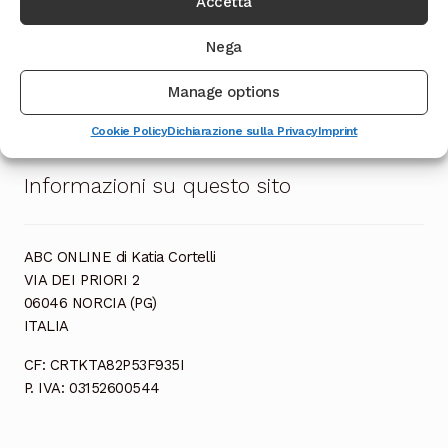
Accetta
Navigazione
Articolo
Articolo
Uova strapazzate con
Risotto ai funghi porcini
Nega
precedente:
successivo:
tartufo fresco
e tartufo
articoli
Manage options
Cookie Policy
Dichiarazione sulla Privacy
Imprint
Informazioni su questo sito
ABC ONLINE di Katia Cortelli
VIA DEI PRIORI 2
06046 NORCIA (PG)
ITALIA
CF: CRTKTA82P53F935I
P. IVA: 03152600544