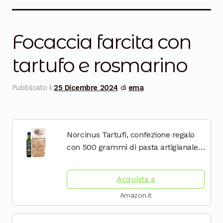
Salumi
Tartufi
Focaccia farcita con
Formaggi
tartufo e rosmarino
Legumi
Pubblicato il
25 Dicembre 2024
di
ema
Salse e condimenti
Marmellate
Norcinus Tartufi, confezione regalo
Miele
con 500 grammi di pasta artigianale al
tartufo nero da grano coltivato e
Birra e Vino
lavorato in Italia + 250 ml di olio
Acquista a
extravergine...
Zafferano
Amazon.it
Pasta