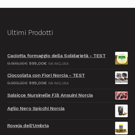
Ultimi Prodotti
Caciotta formaggio della Solidarietà - TEST
Il
Il
9.999,00
€
999,00
€
IVA INCLUSA
prezzo
prezzo
Cioccolata con Fiori Norcia - TEST
originale
attuale
Il
Il
9.999,00
€
999,00
€
IVA INCLUSA
era:
è:
prezzo
prezzo
9.999,00€.
999,00€.
Salsicce Nursinelle F.lli Ansuini Norcia
originale
attuale
era:
è:
Aglio Nero Spicchi Norcia
9.999,00€.
999,00€.
Roveja dell'Umbria