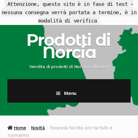
Attenzione, questo sito è in fase di test -
nessuna consegna verrà portata a termine, è in
modalità di verifica
Vai
Vai
Prodotti di
alla
al
Norcia
navigazione
contenuto
Vendita di prodotti di Norcia e dintorni
Menu
Cesti Regalo
Offerte
Home
Novità
Focaccia farcita con tartufo e
rosmarino