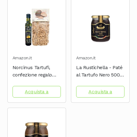
Amazon.it
Amazon.it
Norcinus Tartufi,
La Rustichella - Paté
confezione regalo
al Tartufo Nero 500 g
con 500 grammi di
, Vegan , Gluten Free ,
pasta artigianale al
Cholesterol Free -
Acquista a
Acquista a
tartufo nero da grano
Prelibatezza Italiana
coltivato e lavorato in
Italia + 250 ml di olio
extravergine...