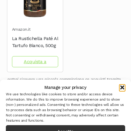
Amazon.it
La Rustichella Paté Al
Tartufo Bianco, 500g
Acquista a
potrei ricevere una piccola commissione se acquisti tramite
questi link, senza alcun costo extra per te.
Manage your privacy
We use technologies like cookies to store and/or access device
information. We do this to improve browsing experience and to show
(non-) personalized ads. Consenting to these technologies will allow us
to process data such as browsing behavior or unique IDs on this site.
Categoria:
Novità
Not consenting or withdrawing consent, may adversely affect certain
features and functions.