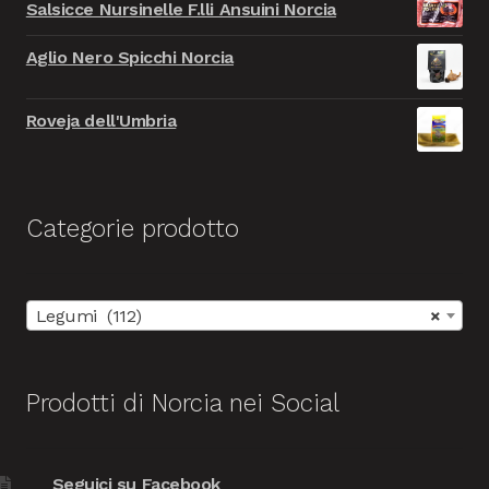
9.999,00€.
999,00€.
Salsicce Nursinelle F.lli Ansuini Norcia
originale
attuale
era:
è:
Aglio Nero Spicchi Norcia
9.999,00€.
999,00€.
Roveja dell'Umbria
Categorie prodotto
Legumi (112)
×
Prodotti di Norcia nei Social
Seguici su Facebook