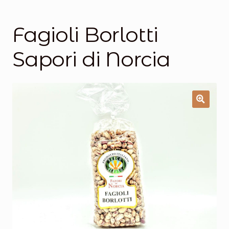
Salumi
Tartufi
Fagioli Borlotti
Formaggi
Sapori di Norcia
Legumi
Salse e condimenti
Marmellate
Miele
Birra e Vino
Zafferano
Pasta