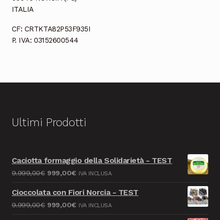
ITALIA
CF: CRTKTA82P53F935I
P. IVA: 03152600544
Ultimi Prodotti
Caciotta formaggio della Solidarietà - TEST
Il
Il
9.999,00
€
999,00
€
IVA INCLUSA
prezzo
prezzo
Cioccolata con Fiori Norcia - TEST
originale
attuale
Il
Il
9.999,00
€
999,00
€
IVA INCLUSA
era:
è:
prezzo
prezzo