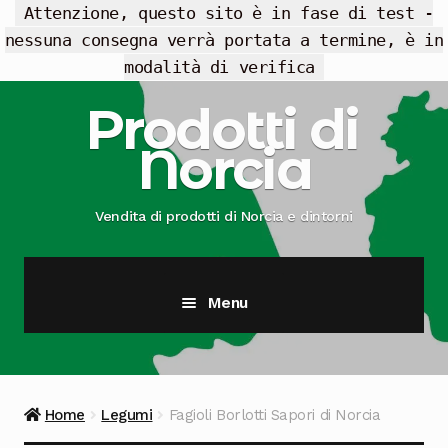
Attenzione, questo sito è in fase di test -
nessuna consegna verrà portata a termine, è in
modalità di verifica
Vai
Vai
Prodotti di
alla
al
Norcia
navigazione
contenuto
Vendita di prodotti di Norcia e dintorni
Menu
Cesti Regalo
Offerte
Home
Legumi
Fagioli Borlotti Sapori di Norcia