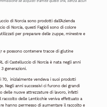
ommissione se acquisti tramite questi link, senza alcun
luccio di Norcia sono prodotti dall’Azienda
cio di Norcia, questi Fagioli sono di colore
tilizzati per preparare delle zuppe, minestre e
r e possono contenere tracce di glutine
RL di Castelluccio di Norcia è nata negli anni
 3 generazioni.
i 70, inizialmente vendeva i suoi prodotti
ge. Negli anni successivi ci furono dei grandi
delle nuove attrezzature di lavoro, infatti
 raccolto delle Lenticchie veniva effettuato a
re hanno permesso di aumentare il raccolto e