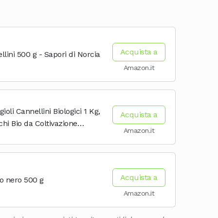
Acquista a
llini 500 g - Sapori di Norcia
Amazon.it
gioli Cannellini Biologici 1 Kg,
Acquista a
hi Bio da Coltivazione
Amazon.it
Ricchi di Fibre, Vitamine e
, Ideali per Zuppe e...
Acquista a
io nero 500 g
Amazon.it