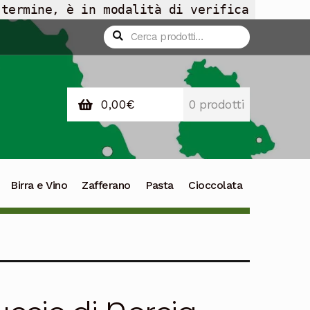
 termine, è in modalità di verifica
Cerca:
Cerca
0,00
€
0 prodotti
Birra e Vino
Zafferano
Pasta
Cioccolata