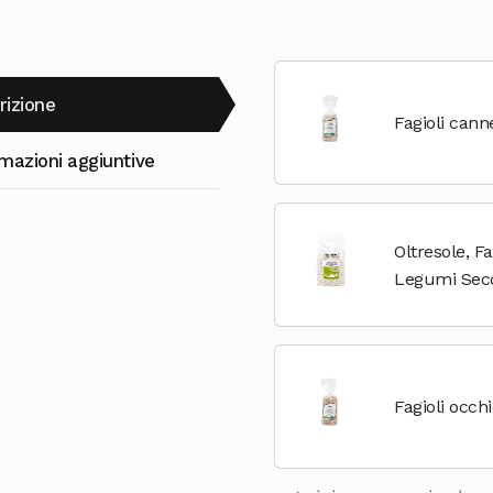
rizione
Fagioli canne
mazioni aggiuntive
Oltresole, Fa
Legumi Secc
Controllata, 
Sali Minerali
Fagioli occh