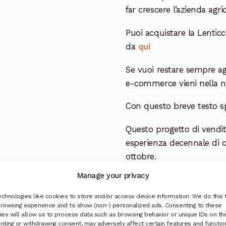
far crescere l’azienda agri
Puoi acquistare la Lenticc
da
qui
Se vuoi restare sempre ag
e-commerce vieni nella 
Con questo breve testo s
Questo progetto di vendit
esperienza decennale di 
ottobre.
L’obiettivo di
prodottidino
Manage your privacy
casa vostra i nostri prodot
Il tutto con la maggior fr
chnologies like cookies to store and/or access device information. We do this 
rowsing experience and to show (non-) personalized ads. Consenting to these
verranno acquistati diret
es will allow us to process data such as browsing behavior or unique IDs on this
garantiamo la genuinita’ d
nting or withdrawing consent, may adversely affect certain features and functio