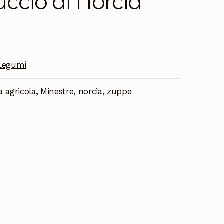
uccio di Norcia
Legumi
a agricola
,
Minestre
,
norcia
,
zuppe