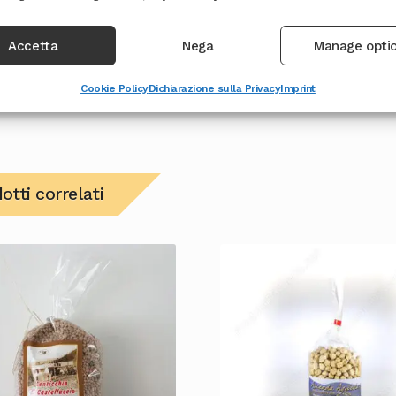
finito, perche’ porti sulle
Per maggiori informazion
Accetta
Nega
Manage opti
Cookie Policy
Dichiarazione sulla Privacy
Imprint
otti correlati