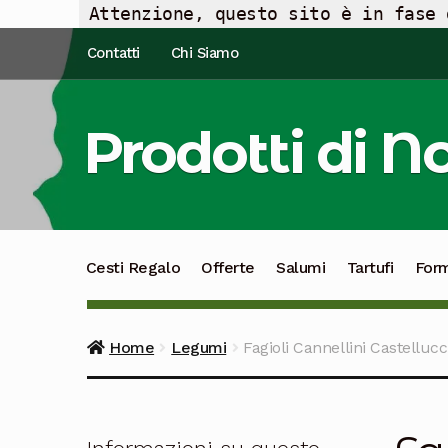
Attenzione, questo sito è in fase 
Vai
Vai
Contatti
Chi Siamo
alla
al
navigazione
contenuto
Prodotti di N
Cesti Regalo
Offerte
Salumi
Tartufi
For
Home
Legumi
Fagioli Cannellini Castellucc