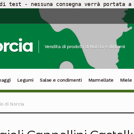
di test - nessuna consegna verrà portata a
orcia
Vendita di prodotti di Norcia e dintorni
maggi
Legumi
Salse e condimenti
Marmellate
Miele
io di Norcia