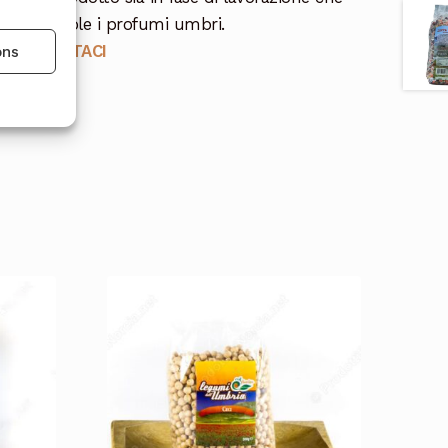
 vostre tavole i profumi umbri.
i
CONTATTACI
ons