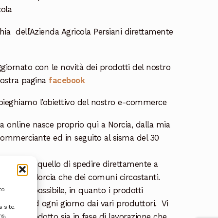
cola
hia dell’Azienda Agricola Persiani direttamente
giornato con le novità dei prodotti del nostro
nostra pagina
facebook
pieghiamo l’obiettivo del nostro e-commerce
a online nasce proprio qui a Norcia, dalla mia
commerciante ed in seguito al sisma del 30
rcia.net
è quello di spedire direttamente a
ti, sia di Norcia che dei comuni circostanti.
eschezza possibile, in quanto i prodotti
to
tamente ed ogni giorno dai vari produttori. Vi
 site.
i ogni prodotto sia in fase di lavorazione che
ns.