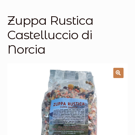
Salumi
Tartufi
Zuppa Rustica
Formaggi
Castelluccio di
Legumi
Norcia
Salse e condimenti
Marmellate
Miele
Birra e Vino
Zafferano
Pasta