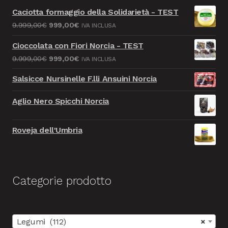
Caciotta formaggio della Solidarietà - TEST
Il
Il
9.999,00
€
999,00
€
IVA INCLUSA
prezzo
prezzo
Cioccolata con Fiori Norcia - TEST
originale
attuale
Il
Il
9.999,00
€
999,00
€
IVA INCLUSA
era:
è:
prezzo
prezzo
9.999,00€.
999,00€.
Salsicce Nursinelle F.lli Ansuini Norcia
originale
attuale
era:
è:
Aglio Nero Spicchi Norcia
9.999,00€.
999,00€.
Roveja dell'Umbria
Categorie prodotto
Legumi (112)
×