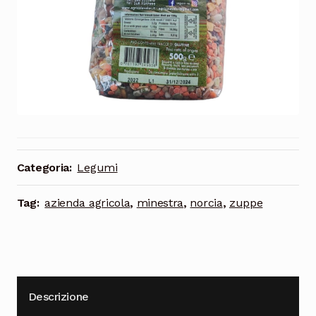
Cioccolata
Categoria:
Legumi
Tag:
azienda agricola
,
minestra
,
norcia
,
zuppe
Descrizione