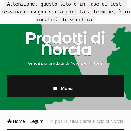
Attenzione, questo sito è in fase di test -
nessuna consegna verrà portata a termine, è in
modalità di verifica
Vai
Vai
Prodotti di
alla
al
Norcia
navigazione
contenuto
Vendita di prodotti di Norcia e dintorni
Menu
Cesti Regalo
Offerte
Home
Legumi
Zuppa Rustica Castelluccio di Norcia