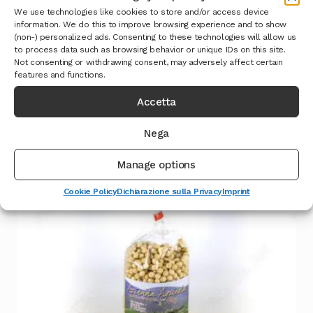
We use technologies like cookies to store and/or access device
information. We do this to improve browsing experience and to show
(non-) personalized ads. Consenting to these technologies will allow us
to process data such as browsing behavior or unique IDs on this site.
Not consenting or withdrawing consent, may adversely affect certain
Prodotti correlati
features and functions.
Accetta
Nega
Manage options
Cookie Policy
Dichiarazione sulla Privacy
Imprint