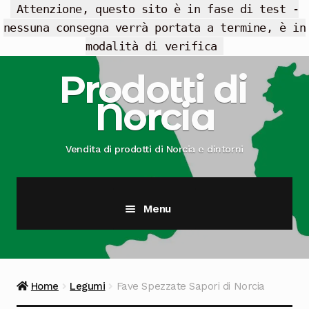
Attenzione, questo sito è in fase di test -
nessuna consegna verrà portata a termine, è in
modalità di verifica
Vai
Vai
Prodotti di
alla
al
Norcia
navigazione
contenuto
Vendita di prodotti di Norcia e dintorni
Menu
Cesti Regalo
Offerte
Home
Legumi
Fave Spezzate Sapori di Norcia