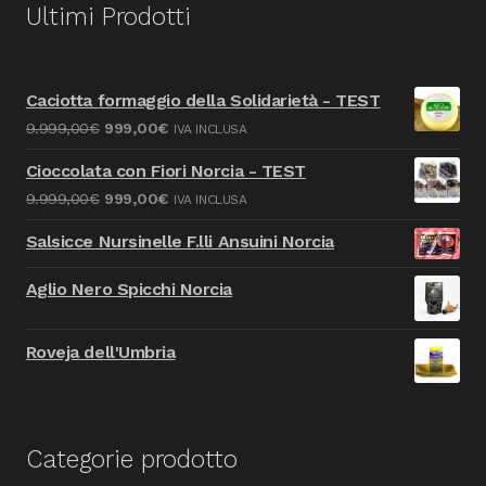
Ultimi Prodotti
Caciotta formaggio della Solidarietà - TEST
Il
Il
9.999,00
€
999,00
€
IVA INCLUSA
prezzo
prezzo
Cioccolata con Fiori Norcia - TEST
originale
attuale
Il
Il
9.999,00
€
999,00
€
IVA INCLUSA
era:
è:
prezzo
prezzo
9.999,00€.
999,00€.
Salsicce Nursinelle F.lli Ansuini Norcia
originale
attuale
era:
è:
Aglio Nero Spicchi Norcia
9.999,00€.
999,00€.
Roveja dell'Umbria
Categorie prodotto