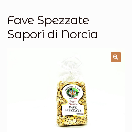
Salumi
Tartufi
Fave Spezzate
Formaggi
Sapori di Norcia
Legumi
Salse e condimenti
Marmellate
Miele
Birra e Vino
Zafferano
Pasta