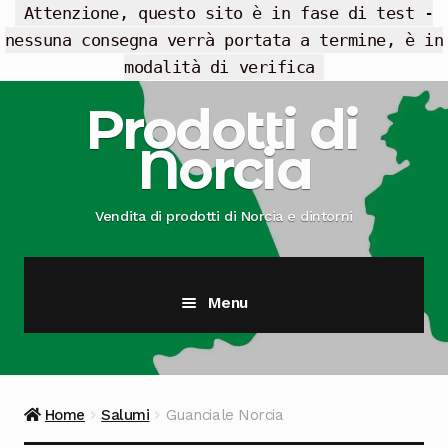
Attenzione, questo sito è in fase di test -
nessuna consegna verrà portata a termine, è in
modalità di verifica
Vai
Vai
Prodotti di
alla
al
Norcia
navigazione
contenuto
Vendita di prodotti di Norcia e dintorni
Menu
Cesti Regalo
Offerte
Home
Salumi
Guanciale Norcia