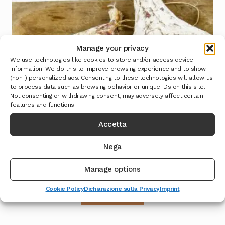
Manage your privacy
We use technologies like cookies to store and/or access device
information. We do this to improve browsing experience and to show
(non-) personalized ads. Consenting to these technologies will allow us
to process data such as browsing behavior or unique IDs on this site.
Not consenting or withdrawing consent, may adversely affect certain
features and functions.
Accetta
Nega
Fiaschetta Norcia
Manage options
Cookie Policy
Dichiarazione sulla Privacy
Imprint
Leggi tutto