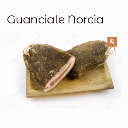
Salumi
Tartufi
Guanciale Norcia
Formaggi
Legumi
Salse e condimenti
Marmellate
Miele
Birra e Vino
Zafferano
Pasta