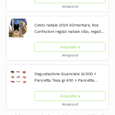
Salumiere 1978
Amazon.it
Cesto natale 2024 Alimentare, Box
Confezioni regalo natale cibo, regali
gastronomici natale, Cesti di natale
gastronomici, Gourmet, Cesta natale
Acquista a
alimentare |...
Amazon.it
Degustazione Guanciale Gr.500 +
Pancetta Tesa gr.400 + Pancetta
Arrotolata gr.350 - Norcineria Umbra
Produzione Artigianale - Sapori
Acquista a
dell'Umbria - Il...
Amazon.it