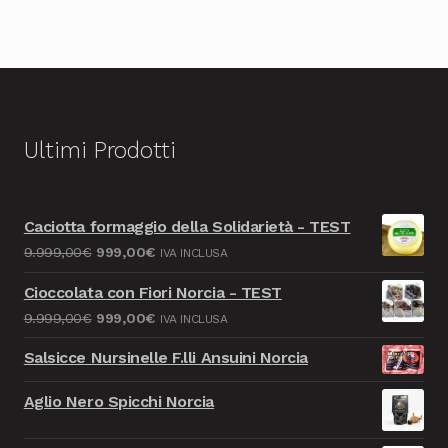
Ultimi Prodotti
Caciotta formaggio della Solidarietà - TEST
Il
Il
9.999,00
€
999,00
€
IVA INCLUSA
prezzo
prezzo
Cioccolata con Fiori Norcia - TEST
originale
attuale
Il
Il
9.999,00
€
999,00
€
IVA INCLUSA
era:
è:
prezzo
prezzo
9.999,00€.
999,00€.
Salsicce Nursinelle F.lli Ansuini Norcia
originale
attuale
era:
è:
Aglio Nero Spicchi Norcia
9.999,00€.
999,00€.