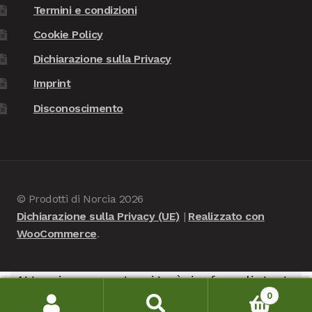
Termini e condizioni
Cookie Policy
Dichiarazione sulla Privacy
Imprint
Disconoscimento
© Prodotti di Norcia 2026
Dichiarazione sulla Privacy (UE)
Realizzato con
WooCommerce
.
Attenzione, questo sito è in fase di test -
0
nessuna consegna verrà portata a termine, è in
Cerca:
Cerca