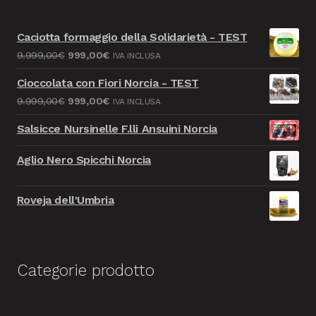
Caciotta formaggio della Solidarietà - TEST
Il
Il
9.999,00
€
999,00
€
IVA INCLUSA
prezzo
prezzo
Cioccolata con Fiori Norcia - TEST
originale
attuale
Il
Il
9.999,00
€
999,00
€
IVA INCLUSA
era:
è:
prezzo
prezzo
9.999,00€.
999,00€.
Salsicce Nursinelle F.lli Ansuini Norcia
originale
attuale
era:
è:
Aglio Nero Spicchi Norcia
9.999,00€.
999,00€.
Roveja dell'Umbria
Categorie prodotto