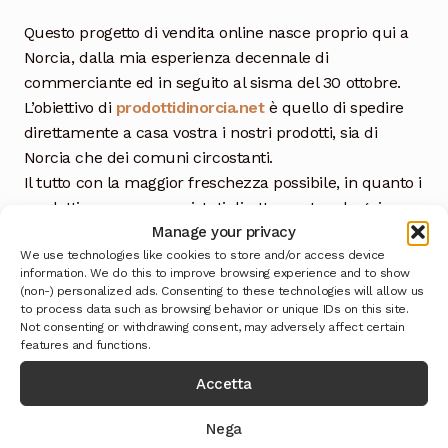
Questo progetto di vendita online nasce proprio qui a
Norcia, dalla mia esperienza decennale di
commerciante ed in seguito al sisma del 30 ottobre.
L’obiettivo di
prodottidinorcia.net
è quello di spedire
direttamente a casa vostra i nostri prodotti, sia di
Norcia che dei comuni circostanti.
Il tutto con la maggior freschezza possibile, in quanto i
prodotti verranno acquistati direttamente ed ogni
Manage your privacy
giorno dai vari produttori. Vi garantiamo la genuinita’
We use technologies like cookies to store and/or access device
di ogni prodotto sia in fase di lavorazione che finito,
information. We do this to improve browsing experience and to show
perche’ porti sulle vostre tavole i profumi umbri.
(non-) personalized ads. Consenting to these technologies will allow us
Per maggiori informazioni
CONTATTACI
to process data such as browsing behavior or unique IDs on this site.
Not consenting or withdrawing consent, may adversely affect certain
features and functions.
Accetta
Nega