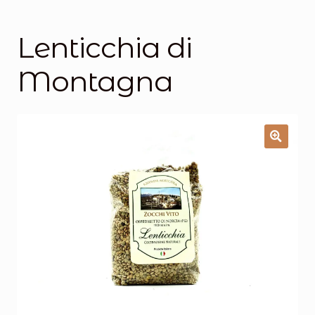
Salumi
Tartufi
Lenticchia di
Formaggi
Montagna
Legumi
Salse e condimenti
Marmellate
Miele
Birra e Vino
Zafferano
Pasta