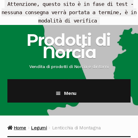
Attenzione, questo sito è in fase di test -
nessuna consegna verrà portata a termine, è in
modalità di verifica
Vai
Vai
Prodotti di
alla
al
Norcia
navigazione
contenuto
Vendita di prodotti di Norcia e dintorni
Menu
Cesti Regalo
Offerte
Home
Legumi
Lenticchia di Montagna