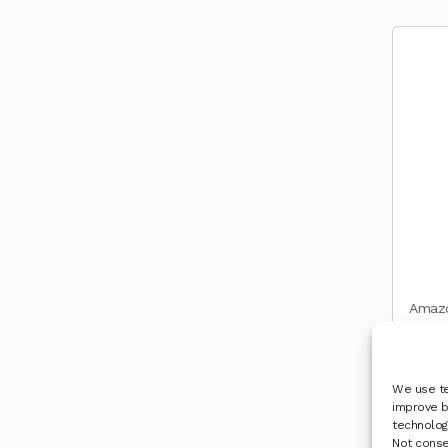
Amazo
Tartu
Carpa
We use te
improve b
technologi
Not conse