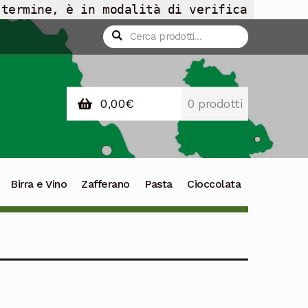
 termine, è in modalità di verifica
Cerca:
Cerca
0,00
€
0 prodotti
Birra e Vino
Zafferano
Pasta
Cioccolata