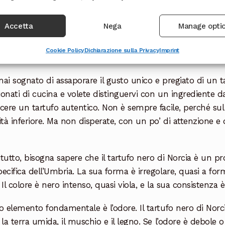
Specialità...
icevere una piccola commissione se acquisti tramite questi link, sen
Accetta
Nega
Manage opti
e riconoscere un tartufo di 
Cookie Policy
Dichiarazione sulla Privacy
Imprint
ai sognato di assaporare il gusto unico e pregiato di un ta
onati di cucina e volete distinguervi con un ingrediente d
cere un tartufo autentico. Non è sempre facile, perché sul
ità inferiore. Ma non disperate, con un po’ di attenzione e
tutto, bisogna sapere che il tartufo nero di Norcia è un pr
ecifica dell’Umbria. La sua forma è irregolare, quasi a fo
 Il colore è nero intenso, quasi viola, e la sua consistenz
o elemento fondamentale è l’odore. Il tartufo nero di Nor
 la terra umida, il muschio e il legno. Se l’odore è debole 