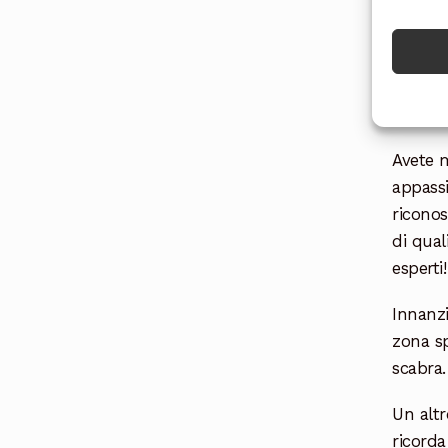
potrei r
Com
Avete m
appassi
riconos
di qual
esperti!
Innanzi
zona sp
scabra.
Un altr
ricorda