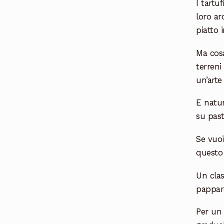
I tartu
loro ar
piatto 
Ma cosa
terreni
un’arte
E natur
su past
Se vuoi
questo 
Un clas
pappard
Per un 