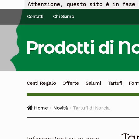
Attenzione, questo sito è in fase 
Vai
Vai
Contatti
Chi Siamo
alla
al
navigazione
contenuto
Prodotti di N
Cesti Regalo
Offerte
Salumi
Tartufi
For
Home
Novità
Tartufi di Norcia
Tar