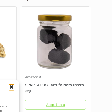
Amazon.it
al
SPARTACUS Tartufo Nero Intero
 forte
35g
to
io
Acquista a
 site.
S.
ns.