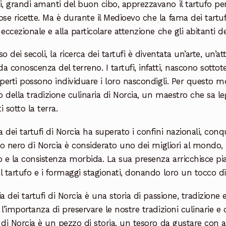
 grandi amanti del buon cibo, apprezzavano il tartufo per 
e ricette. Ma è durante il Medioevo che la fama dei tartufi d
 eccezionale e alla particolare attenzione che gli abitanti d
so dei secoli, la ricerca dei tartufi è diventata un’arte, un’
a conoscenza del terreno. I tartufi, infatti, nascono sottoter
sperti possono individuare i loro nascondigli. Per questo mo
 della tradizione culinaria di Norcia, un maestro che sa leg
i sotto la terra.
 dei tartufi di Norcia ha superato i confini nazionali, conqu
ufo nero di Norcia è considerato uno dei migliori al mondo,
o e la consistenza morbida. La sua presenza arricchisce piat
l tartufo e i formaggi stagionati, donando loro un tocco di 
ia dei tartufi di Norcia è una storia di passione, tradizione 
 l’importanza di preservare le nostre tradizioni culinarie e 
 di Norcia è un pezzo di storia, un tesoro da gustare con a