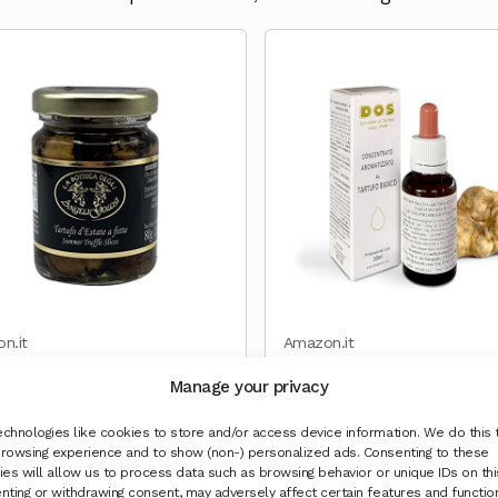
n.it
Amazon.it
fo Nero Estivo a Fette
Concentrato aromatizzato 
Manage your privacy
ccio 80 g
Tartufo Bianco 30 ml Extra
ad uso Professionale -
chnologies like cookies to store and/or access device information. We do this 
rowsing experience and to show (non-) personalized ads. Consenting to these
Concentrato al Tartufo - Ol
Acquista a
Acquista a
es will allow us to process data such as browsing behavior or unique IDs on this
Extravergine di Oliva - D.O.
nting or withdrawing consent, may adversely affect certain features and functio