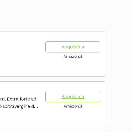
Acquista a
Amazon.it
Acquista a
ml Extra forte ad
o Extravergine di
Amazon.it