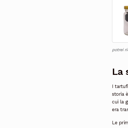
potrei r
La 
I tartu
storia 
cui la 
era tra
Le prim