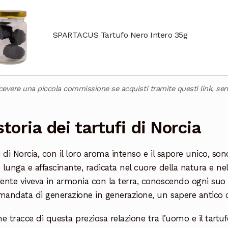
SPARTACUS Tartufo Nero Intero 35g
icevere una piccola commissione se acquisti tramite questi link, sen
storia dei tartufi di Norcia
fi di Norcia, con il loro aroma intenso e il sapore unico, so
è lunga e affascinante, radicata nel cuore della natura e n
gente viveva in armonia con la terra, conoscendo ogni suo s
mandata di generazione in generazione, un sapere antico 
e tracce di questa preziosa relazione tra l’uomo e il tartuf