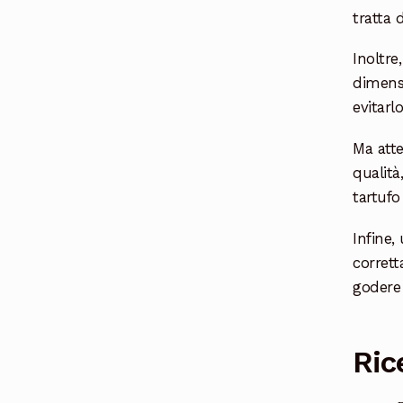
tratta 
Inoltre
dimensi
evitarlo
Ma atte
qualità
tartufo
Infine,
corrett
godere
Ric