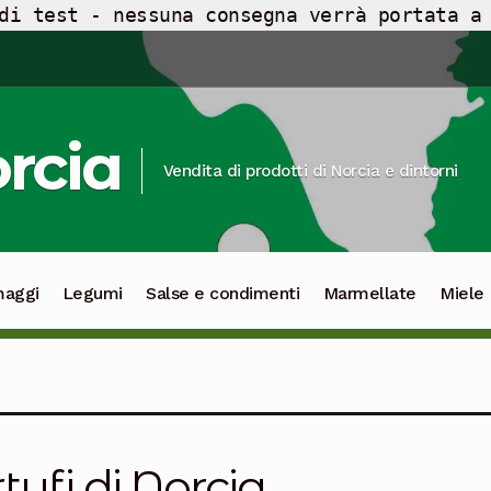
di test - nessuna consegna verrà portata a
orcia
Vendita di prodotti di Norcia e dintorni
maggi
Legumi
Salse e condimenti
Marmellate
Miele
tufi di Norcia