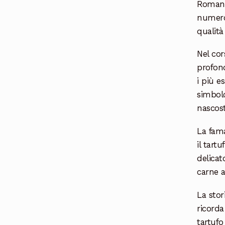
Romani,
numeros
qualità
Nel cor
profond
i più e
simbolo
nascost
La fama
il tart
delicat
carne a
La stor
ricorda
tartufo