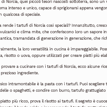
fi di Norcia, quei piccoli tesori nascosti sottoterra, sono un
oma intenso e unico, capace di sprigionarsi appena vengono
in qualcosa di speciale.
 rende i tartufi di Norcia così speciali? Innanzitutto, cresc
 vulcanici e clima mite, che conferiscono loro un sapore in
 antica, tramandata di generazione in generazione, che rich
almente, la loro versatilità in cucina è impareggiabile. P
a, risotto o uova, oppure utilizzati per creare piatti più ela
 provare a cucinare con i tartufi di Norcia, ecco alcune ric
prezioso ingrediente.
sico intramontabile è la pasta con i tartufi. Puoi scegliere t
elle o spaghetti, e condire con burro, tartufo grattugiato
piatto più ricco, prova il risotto ai tartufi. Il segreto è cu