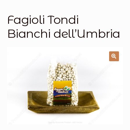
Salumi
Tartufi
Fagioli Tondi
Formaggi
Bianchi dell’Umbria
Legumi
Salse e condimenti
Marmellate
Miele
Birra e Vino
Zafferano
Pasta