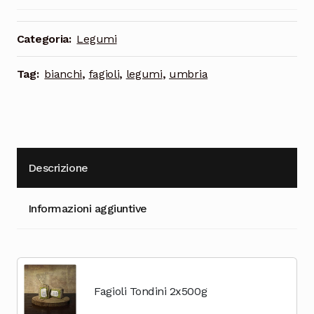
Cioccolata
Categoria:
Legumi
Tag:
bianchi
,
fagioli
,
legumi
,
umbria
Descrizione
Informazioni aggiuntive
Fagioli Tondini 2x500g