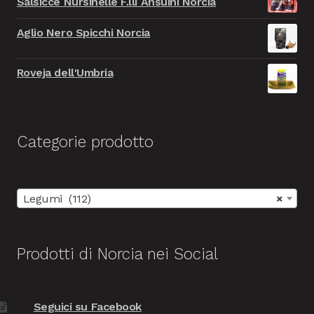
Salsicce Nursinelle F.lli Ansuini Norcia
originale
attuale
era:
è:
Aglio Nero Spicchi Norcia
9.999,00€.
999,00€.
Roveja dell'Umbria
Categorie prodotto
Legumi (112)
×
Prodotti di Norcia nei Social
Seguici su Facebook