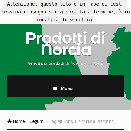
Attenzione, questo sito è in fase di test -
nessuna consegna verrà portata a termine, è in
modalità di verifica
Vai
Vai
Prodotti di
alla
al
Norcia
navigazione
contenuto
Vendita di prodotti di Norcia e dintorni
Menu
Cesti Regalo
Offerte
Home
Legumi
Fagioli Tondi Bianchi dell’Umbria