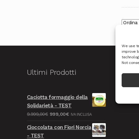
We use te
improve b
technologi
Not conse
Ultimi Prodotti
Ric
Caciotta formaggio della
Solidarietà - TEST
Il
Il
9.999,00
€
999,00
€
IVA INCLUSA
prezzo
prezzo
Cioccolata con Fiori Norcia
originale
attuale
- TEST
era:
è: