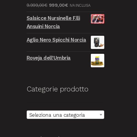
Il
Il
9.999,00
€
999,00
€
IVA INCLUSA
9.999,00€.
999,00€.
prezzo
prezzo
Salsicce Nursinelle F.lli
originale
attuale
Ansuini Norcia
era:
è:
9.999,00€.
999,00€.
Aglio Nero Spicchi Norcia
Roveja dell'Umbria
Categorie prodotto
Seleziona una categoria