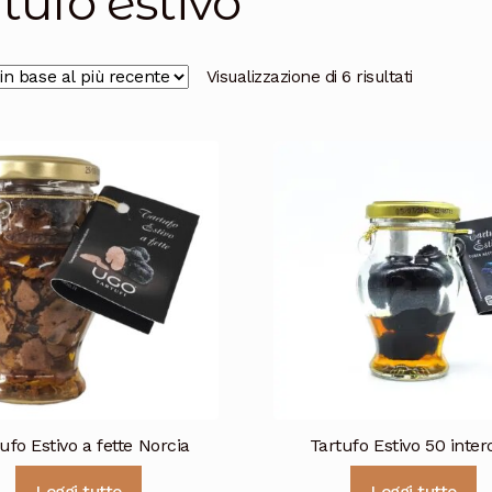
rtufo estivo
Ordina
Visualizzazione di 6 risultati
in
base
al
più
recente
ufo Estivo a fette Norcia
Tartufo Estivo 50 inter