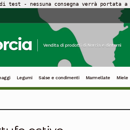
di test - nessuna consegna verrà portata a
orcia
Vendita di prodotti di Norcia e dintorni
maggi
Legumi
Salse e condimenti
Marmellate
Miele