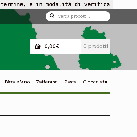
 termine, è in modalità di verifica
Cerca:
Cerca
0,00
€
0 prodotti
Birra e Vino
Zafferano
Pasta
Cioccolata