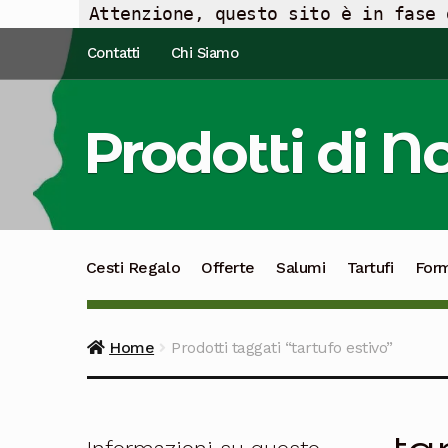
Attenzione, questo sito è in fase 
Vai
Vai
Contatti
Chi Siamo
alla
al
navigazione
contenuto
Prodotti di N
Cesti Regalo
Offerte
Salumi
Tartufi
For
Home
Prodotti taggati “tartufo estivo”