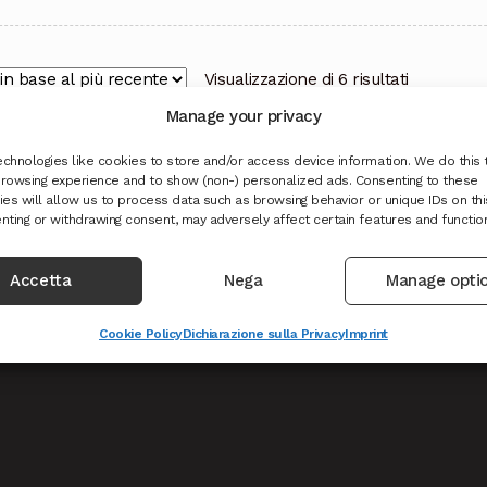
Ordina
Visualizzazione di 6 risultati
in
Manage your privacy
base
al
chnologies like cookies to store and/or access device information. We do this 
rowsing experience and to show (non-) personalized ads. Consenting to these
più
es will allow us to process data such as browsing behavior or unique IDs on this
recente
nting or withdrawing consent, may adversely affect certain features and functio
Accetta
Nega
Manage opti
hiedi reso o recesso
Cookie Policy
Dichiarazione sulla Privacy
Imprint